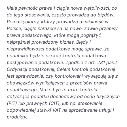
Baza wiedzy
Mała pewność prawa i ciągle nowe wątpliwości, co
Ochrona majątku i planowanie podatkowe
do jego stosowania, często prowadzą do błędów.
Przedsiębiorcy, którzy prowadzą działalność w
Doradztwo sukcesyjne
Polsce, ciągle narażeni są na nowe, zawiłe przepisy
Ochrona majątku
prawa podatkowego, które mogą pogrążyć
najprężniej prowadzony biznes. Błędy i
Planowanie podatkowe
nieprawidłowości podatkowe mogą sprawić, że
Restrukturyzacje
podatnika będzie czekać kontrola podatkowa i
postępowanie podatkowe. Zgodnie z art. 281 par.2
Spółki zagraniczne – wsparcie
Ordynacji podatkowej, Celem kontroli podatkowej
przedsiębiorców poza granicami RP
jest sprawdzenie, czy kontrolowani wywiązują się z
obowiązków wynikających z przepisów prawa
Obsługa korporacyjna
podatkowego. Może być to m.in. kontrola
dotycząca podatku dochodowy od osób fizycznych
Bieżące doradztwo prawne
(PIT) lub prawnych (CIT), lub np. stosowanie
Bieżące doradztwo prawne dla spółek z
odpowiedniej stawki VAT na sprzedawane usługi i
branży IT
produkty.
Doradztwo podatkowe