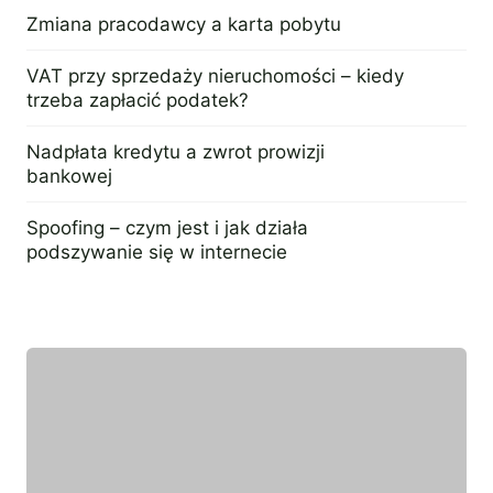
7 listopada 2023
Zmiana pracodawcy a karta pobytu
21 sierpnia 2023
VAT przy sprzedaży nieruchomości – kiedy
trzeba zapłacić podatek?
4 marca 2026
Nadpłata kredytu a zwrot prowizji
bankowej
16 września 2022
Spoofing – czym jest i jak działa
podszywanie się w internecie
2 kwietnia 2026
Wyróżniony ekspert