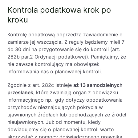
Kontrola podatkowa krok po
Likwidacje i upadłości spółek
kroku
Modelowanie i optymalizacja działalności IT
Przekształcenia spółek
Kontrolę podatkową poprzedza zawiadomienie o
Przygotowywanie umów w obrocie
zamiarze jej wszczęcia
.
Z reguły będziemy mieli 7
międzynarodowym
do 30 dni na przygotowanie się do kontroli (art.
282b par.2 Ordynacji podatkowej). Pamiętajmy, że
Rejestracja spółek prawa handlowego
nie zawsze kontrolujący ma obowiązek
informowania nas o planowanej kontroli.
Legalizacja pobytu i pracy cudzoziemców
Zgodnie z art. 282c istnieje
aż 13 samodzielnych
Księgowość
przesłanek
, które zwalniają organ z obowiązku
informacyjnego np., gdy dotyczy opodatkowania
Kontakt
przychodów nieznajdujących pokrycia w
ujawnionych źródłach lub pochodzących ze źródeł
nieujawnionych. Już od momentu, kiedy
dowiadujemy się o planowanej kontroli warto
skorzystać z pomocy doświadczonego prawnika.