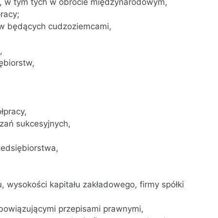
 w tym tych w obrocie międzynarodowym,
racy;
ków będących cudzoziemcami,
,
ębiorstw,
łpracy,
zań sukcesyjnych,
zedsiębiorstwa,
 wysokości kapitału zakładowego, firmy spółki
bowiązującymi przepisami prawnymi,