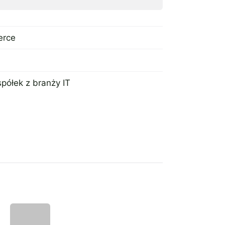
erce
półek z branży IT
Panel boczny