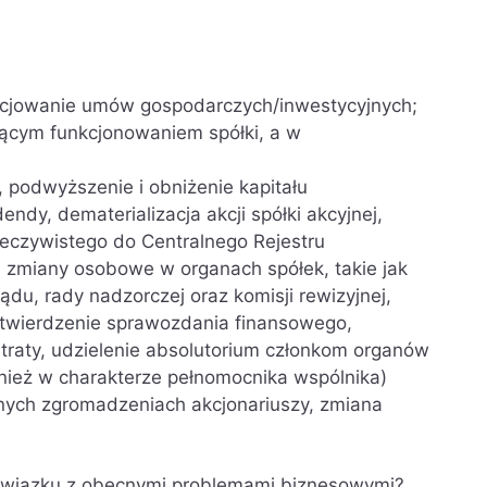
ocjowanie umów gospodarczych/inwestycyjnych;
ącym funkcjonowaniem spółki, a w
, podwyższenie i obniżenie kapitału
ndy, dematerializacja akcji spółki akcyjnej,
rzeczywistego do Centralnego Rejestru
 zmiany osobowe w organach spółek, takie jak
du, rady nadzorczej oraz komisji rewizyjnej,
atwierdzenie sprawozdania finansowego,
traty, udzielenie absolutorium członkom organów
wnież w charakterze pełnomocnika wspólnika)
nych zgromadzeniach akcjonariuszy, zmiana
 związku z obecnymi problemami biznesowymi?