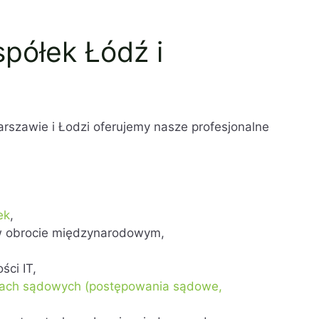
półek Łódź i
szawie i Łodzi oferujemy nasze profesjonalne
,
ek
,
w obrocie międzynarodowym,
ści IT,
esach sądowych (postępowania sądowe,