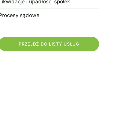
Likwidacje i upadłości spółek
21 lipca 2022
Procesy sądowe
21 lipca 2022
PRZEJDŹ DO LISTY USŁUG