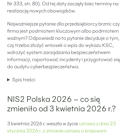
Nr 333, str. 80). Od tej daty zaczęły biec terminy na
Likwidacje i upadłości spółek
realizację nowych obowiązków.
Modelowanie i optymalizacja działalności IT
Najważniejsze pytanie dla przedsiębiorcy brzmi: czy
Przekształcenia spółek
firma jest podmiotem kluczowym albo podmiotem
ważnym? Odpowiedź na to pytanie decyduje o tym,
Przygotowywanie umów w obrocie
czy trzeba złożyć wniosek o wpis do wykazu KSC,
międzynarodowym
wdrożyć system zarządzania bezpieczeństwem
Rejestracja spółek prawa handlowego
informacji, raportować incydenty i przygotować się
do audytu cyberbezpieczeństwa.
Legalizacja pobytu i pracy cudzoziemców
Spis treści
Księgowość
NIS2 Polska 2026 – co się
Kontakt
zmieniło od 3 kwietnia 2026 r.?
3 kwietnia 2026 r. weszła w życie
ustawa z dnia 23
stycznia 2026 r. o zmianie ustawy o krajowym