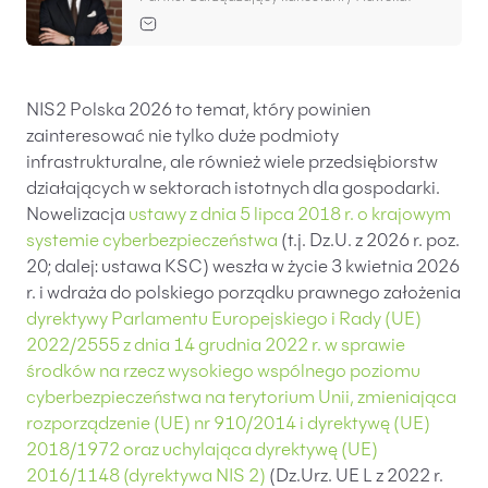
Baza wiedzy
Ochrona majątku i planowanie podatkowe
Doradztwo sukcesyjne
NIS2 Polska 2026 to temat, który powinien
Ochrona majątku
zainteresować nie tylko duże podmioty
infrastrukturalne, ale również wiele przedsiębiorstw
Planowanie podatkowe
działających w sektorach istotnych dla gospodarki.
Restrukturyzacje
Nowelizacja
ustawy z dnia 5 lipca 2018 r. o krajowym
systemie cyberbezpieczeństwa
(t.j. Dz.U. z 2026 r. poz.
Spółki zagraniczne – wsparcie przedsiębiorców
20; dalej: ustawa KSC) weszła w życie 3 kwietnia 2026
poza granicami RP
r. i wdraża do polskiego porządku prawnego założenia
dyrektywy Parlamentu Europejskiego i Rady (UE)
Obsługa korporacyjna
2022/2555 z dnia 14 grudnia 2022 r. w sprawie
środków na rzecz wysokiego wspólnego poziomu
Bieżące doradztwo prawne
cyberbezpieczeństwa na terytorium Unii, zmieniająca
Bieżące doradztwo prawne dla spółek z branży
rozporządzenie (UE) nr 910/2014 i dyrektywę (UE)
IT
2018/1972 oraz uchylająca dyrektywę (UE)
2016/1148 (dyrektywa NIS 2)
Doradztwo podatkowe
(Dz.Urz. UE L z 2022 r.