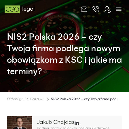
O nas
NIS2 Polska 2026 – czy
Zespół
Twoja firma podlega nowym
Usługi
obowiązkom z KSC i jakie ma
Obsługa korporacyjna
terminy?
Prawo pracy
Global mobility & HR
Ochrona majątku i optymalizacja podatkowa
Strona główna
Baza wiedzy
NIS2 Polska 2026 – czy Twoja firma podlega nowym obowiązkom z KSC i jakie ma terminy?
Doradztwo podatkowe
Spory sądowe
Jakub Chajdas
Partner zarządzający kancelarii / Adwokat