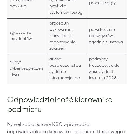
zarządzanie
ograniczanie
proces ciągły
ryzykiem
ryzyk dla
systemów i usług
procedury
wykrywania,
po wdrożeniu
zgłaszanie
klasyfikacji i
obowiązków,
incydentów
raportowania
zgodnie z ustawą
zdarzeń
audyt
podmioty
audyt
bezpieczeństwa
kluczowe, co do
cyberbezpieczeń
systemu
zasady do 3
stwa
informacyjnego
kwietnia 2028 r.
Odpowiedzialność kierownika
podmiotu
Nowelizacja ustawy KSC wprowadza
odpowiedzialność kierownika podmiotu kluczowego i