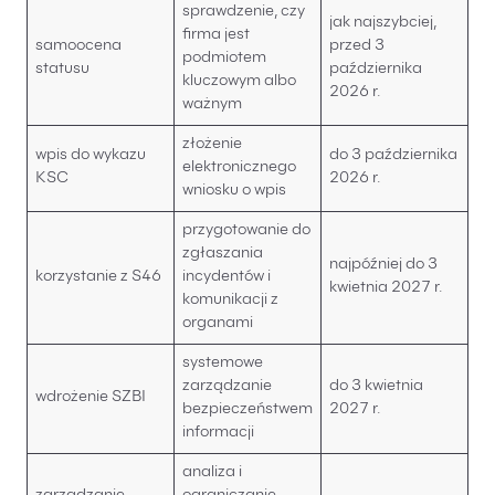
sprawdzenie, czy
jak najszybciej,
firma jest
samoocena
przed 3
podmiotem
statusu
października
kluczowym albo
2026 r.
ważnym
złożenie
wpis do wykazu
do 3 października
elektronicznego
KSC
2026 r.
wniosku o wpis
przygotowanie do
zgłaszania
najpóźniej do 3
korzystanie z S46
incydentów i
kwietnia 2027 r.
komunikacji z
organami
systemowe
zarządzanie
do 3 kwietnia
wdrożenie SZBI
bezpieczeństwem
2027 r.
informacji
analiza i