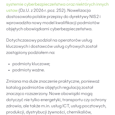
systemie cyberbezpieczeństwa oraz niektórych innych
PL
EN
FR
ustaw
(Dz.U. z 2026 r. poz. 252). Nowelizacja
dostosowała polskie przepisy do dyrektywy NIS2 i
wprowadziła nowy model kwalifikacji podmiotów
objętych obowiązkami cyberbezpieczeństwa.
Dotychczasowy podział na operatorów usług
kluczowych i dostawców usług cyfrowych został
zastąpiony podziałem na:
podmioty kluczowe;
podmioty ważne.
Zmiana ma duże znaczenie praktyczne, ponieważ
katalog podmiotów objętych regulacją został
znacząco rozszerzony. Nowe obowiązki mogą
dotyczyć nie tylko energetyki, transportu czy ochrony
zdrowia, ale także m.in. usług ICT, usług pocztowych,
produkcji, dystrybucji żywności, chemikaliów,