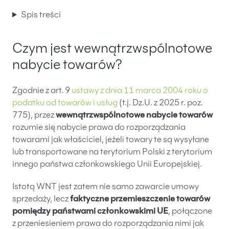
Likwidacje i upadłości spółek
Spis treści
Modelowanie i optymalizacja działalności IT
Czym jest wewnątrzwspólnotowe
Przekształcenia spółek
nabycie towarów?
Przygotowywanie umów w obrocie
międzynarodowym
Zgodnie z art. 9
ustawy z dnia 11 marca 2004 roku o
Rejestracja spółek prawa handlowego
podatku od towarów i usług
(t.j. Dz.U. z 2025 r. poz.
775), przez
wewnątrzwspólnotowe nabycie towarów
rozumie się nabycie prawa do rozporządzania
Legalizacja pobytu i pracy cudzoziemców
towarami jak właściciel, jeżeli towary te są wysyłane
Księgowość
lub transportowane na terytorium Polski z terytorium
innego państwa członkowskiego Unii Europejskiej.
Kontakt
Istotą WNT jest zatem nie samo zawarcie umowy
sprzedaży, lecz
faktyczne przemieszczenie towarów
pomiędzy państwami członkowskimi UE
, połączone
z przeniesieniem prawa do rozporządzania nimi jak