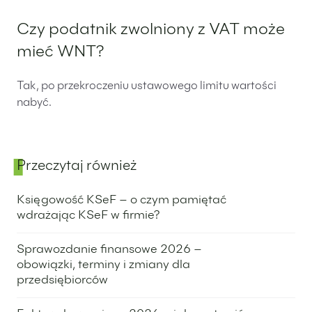
Czy podatnik zwolniony z VAT może
mieć WNT?
Tak, po przekroczeniu ustawowego limitu wartości
nabyć.
Przeczytaj również
Panel boczny
Księgowość KSeF – o czym pamiętać
wdrażając KSeF w firmie?
8 stycznia 2026
Sprawozdanie finansowe 2026 –
obowiązki, terminy i zmiany dla
przedsiębiorców
6 stycznia 2026