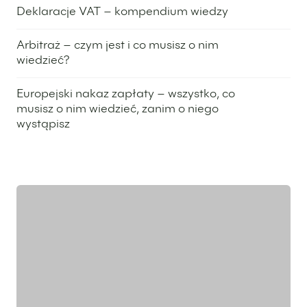
15 grudnia 2025
Deklaracje VAT – kompendium wiedzy
1 września 2025
Arbitraż – czym jest i co musisz o nim
wiedzieć?
29 lipca 2025
Europejski nakaz zapłaty – wszystko, co
musisz o nim wiedzieć, zanim o niego
wystąpisz
24 lipca 2025
Wyróżniony ekspert