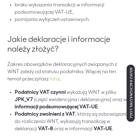
braku wykazania transakcji w informacji
podsumowującej VAT-UE,
pomijania wyłączeń ustawowych.
Jakie deklaracje i informacje
należy złożyć?
Zakres obowiązków deklaracyjnych związanych z
BIURO RACHUNKOWE ŁÓDŹ
WNT zależy od statusu podatnika. Więcej na ten
temat przeczytasz
tutaj
.
Podatnicy VAT czynni
wykazują WNT w pliku
JPK_V7
(część ewidencyjna i deklaracyjna) oraz w
informacji podsumowującej VAT-UE
.
Podatnicy zwolnieni z VAT
, którzy są zobowiązani
do rozliczenia WNT, wykazują transakcję w
deklaracji
VAT-8
oraz w informacji
VAT-UE
.