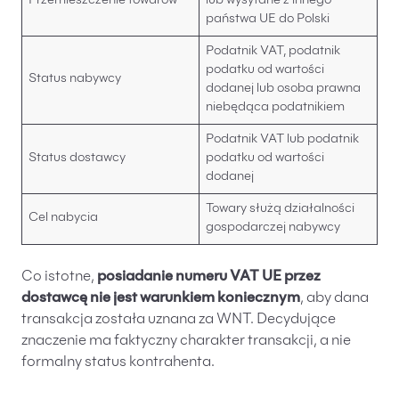
Przemieszczenie towarów
lub wysyłane z innego
państwa UE do Polski
Podatnik VAT, podatnik
podatku od wartości
Status nabywcy
dodanej lub osoba prawna
niebędąca podatnikiem
Podatnik VAT lub podatnik
Status dostawcy
podatku od wartości
dodanej
Towary służą działalności
Cel nabycia
gospodarczej nabywcy
Co istotne,
posiadanie numeru VAT UE przez
dostawcę nie jest warunkiem koniecznym
, aby dana
transakcja została uznana za WNT. Decydujące
znaczenie ma faktyczny charakter transakcji, a nie
formalny status kontrahenta.