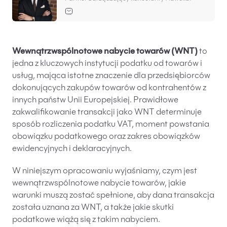
Baza wiedzy
Ochrona majątku i planowanie podatkowe
Doradztwo sukcesyjne
Wewnątrzwspólnotowe nabycie towarów (WNT)
to
Ochrona majątku
jedna z kluczowych instytucji podatku od towarów i
usług, mająca istotne znaczenie dla przedsiębiorców
Planowanie podatkowe
dokonujących zakupów towarów od kontrahentów z
Restrukturyzacje
innych państw Unii Europejskiej. Prawidłowe
zakwalifikowanie transakcji jako WNT determinuje
Spółki zagraniczne – wsparcie przedsiębiorców
sposób rozliczenia podatku VAT, moment powstania
poza granicami RP
obowiązku podatkowego oraz zakres obowiązków
ewidencyjnych i deklaracyjnych.
Obsługa korporacyjna
W niniejszym opracowaniu wyjaśniamy, czym jest
Bieżące doradztwo prawne
wewnątrzwspólnotowe nabycie towarów, jakie
Bieżące doradztwo prawne dla spółek z branży
warunki muszą zostać spełnione, aby dana transakcja
IT
została uznana za WNT, a także jakie skutki
podatkowe wiążą się z takim nabyciem.
Doradztwo podatkowe