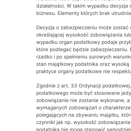
działalności. W takim wypadku decyzj
biznesu. Elementy których brak utrudnia
Decyzja o zabezpieczeniu może zostać 
określającej wysokość zobowiązania lu
wypadku organ podatkowy podaje przyb
które podlegać będzie zabezpieczeniu. 
rzadko i po spełnieniu surowych warun
stan majątkowy podatnika oraz wysoką d
praktyce organy podatkowe nie respektu
Zgodnie z art. 33 Ordynacji podatkowe
podatkowego może być stosowane jedyn
zobowiązanie nie zostanie wykonane, a
wymaganych zobowiązań o charakterze 
polegających na zbywaniu majątku, któr
czynniki jak np. wysokość zobowiązani
podatnika nie mogą stanowić samodziel