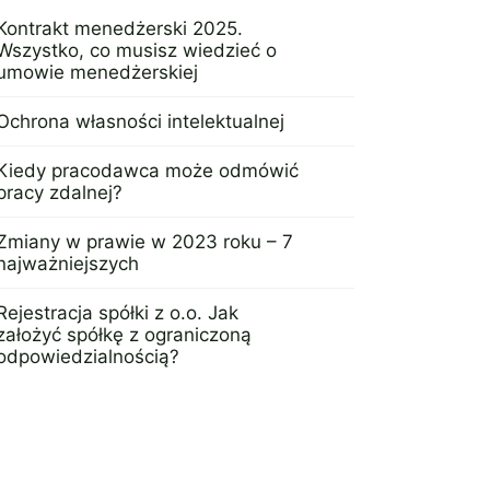
Kontrakt menedżerski 2025.
Wszystko, co musisz wiedzieć o
umowie menedżerskiej
5 lutego 2024
Ochrona własności intelektualnej
4 lipca 2022
Kiedy pracodawca może odmówić
pracy zdalnej?
5 września 2023
Zmiany w prawie w 2023 roku – 7
najważniejszych
21 lutego 2023
Rejestracja spółki z o.o. Jak
założyć spółkę z ograniczoną
odpowiedzialnością?
4 listopada 2022