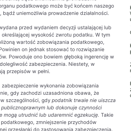
a organu podatkowego może być końcem naszego
, bądź uniemożliwia prowadzenie działalności.
wydana przed wydaniem decyzji ustalającej lub
b określającej wysokość zwrotu podatku. W tym
liżoną wartość zobowiązania podatkowego,
Powinien on jednak stosować to rozwiązanie
ków. Powoduje ono bowiem głęboką ingerencję w
olegliwość zabezpieczenia. Niestety, w
ją przepisów w pełni.
j, zabezpieczenie wykonania zobowiązania
ie, gdy zachodzi uzasadniona obawa, że
 w szczególności, gdy
podatnik trwale nie uiszcza
publicznoprawnym lub dokonuje czynności
e mogą utrudnić lub udaremnić egzekucję.
Takie
a podatkowego, zmniejszenie przychodów
nej przesłanki do zastosowania zabezpieczenia.