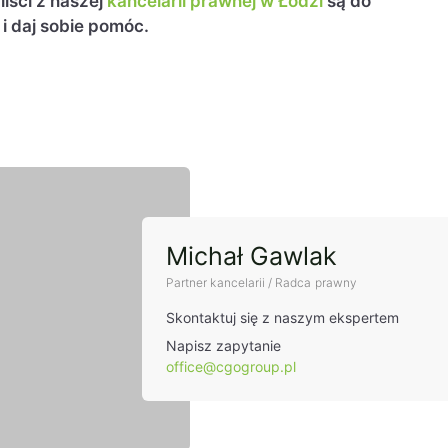
iści z naszej
kancelarii prawnej w Łodzi
są do
 i daj sobie pomóc.
t
Michał Gawlak
Partner kancelarii / Radca prawny
Skontaktuj się z naszym ekspertem
Napisz zapytanie
office@cgogroup.pl