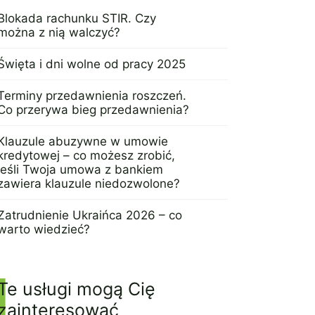
Blokada rachunku STIR. Czy
można z nią walczyć?
27 lutego 2024
Święta i dni wolne od pracy 2025
18 czerwca 2024
Terminy przedawnienia roszczeń.
Co przerywa bieg przedawnienia?
31 października 2023
Klauzule abuzywne w umowie
kredytowej – co możesz zrobić,
jeśli Twoja umowa z bankiem
zawiera klauzule niedozwolone?
3 listopada 2025
Zatrudnienie Ukraińca 2026 – co
warto wiedzieć?
8 grudnia 2025
Te usługi mogą Cię
zainteresować