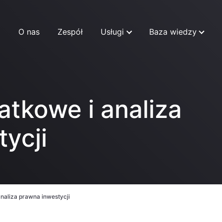
O nas
Zespół
Usługi
Baza wiedzy
atkowe i analiza
ycji
analiza prawna inwestycji