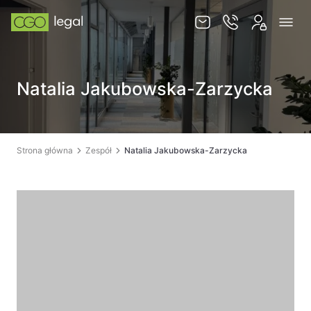
O nas
Natalia Jakubowska-Zarzycka
Zespół
Usługi
Obsługa korporacyjna
Strona główna
Zespół
Natalia Jakubowska-Zarzycka
Prawo pracy
Global mobility & HR
Ochrona majątku i optymalizacja podatkowa
Doradztwo podatkowe
Spory sądowe