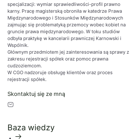
specjalizacji: wymiar sprawiedliwości-profil prawno
Likwidacje i upadłości spółek
karny. Pracę magisterską obroniła w katedrze Prawa
Międzynarodowego i Stosunków Międzynarodowych
Modelowanie i optymalizacja działalności IT
zajmując się problematyką przemocy wobec kobiet na
Przekształcenia spółek
gruncie prawa międzynarodowego. W toku studiów
odbyła praktykę w kancelarii prawniczej Karnowski i
Przygotowywanie umów w obrocie
Wspólnik.
międzynarodowym
Głównym przedmiotem jej zainteresowania są sprawy z
zakresu rejestracji spółek oraz pomoc prawna
Rejestracja spółek prawa handlowego
cudzoziemcom.
W CGO nadzoruje obsługę klientów oraz proces
Legalizacja pobytu i pracy cudzoziemców
rejestracji spółek.
Księgowość
Skontaktuj się ze mną
Kontakt
Baza wiedzy