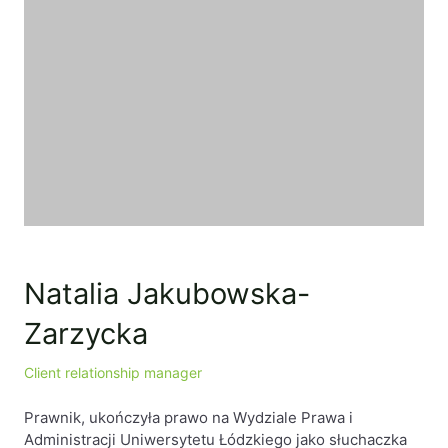
Baza wiedzy
Ochrona majątku i planowanie podatkowe
Doradztwo sukcesyjne
Ochrona majątku
Planowanie podatkowe
Restrukturyzacje
Spółki zagraniczne – wsparcie
przedsiębiorców poza granicami RP
Natalia Jakubowska-
Obsługa korporacyjna
Zarzycka
Bieżące doradztwo prawne
Client relationship manager
Bieżące doradztwo prawne dla spółek z
branży IT
Prawnik, ukończyła prawo na Wydziale Prawa i
Doradztwo podatkowe
Administracji Uniwersytetu Łódzkiego jako słuchaczka