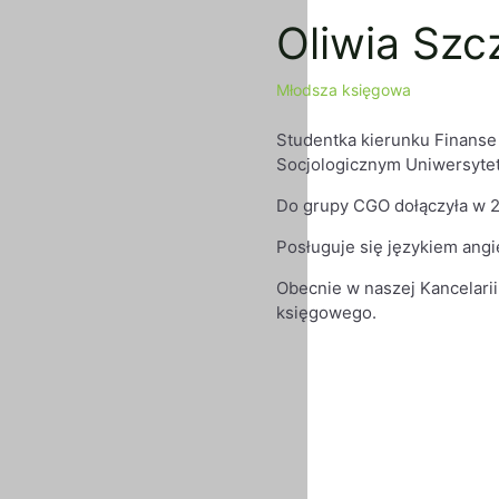
Oliwia Sz
Młodsza księgowa
Studentka kierunku Finans
Socjologicznym Uniwersyte
Do grupy CGO dołączyła w 2
Posługuje się językiem angi
Obecnie w naszej Kancelari
księgowego.