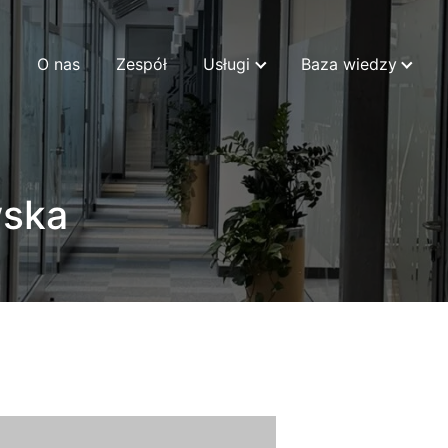
O nas
Zespół
Usługi
Baza wiedzy
wska