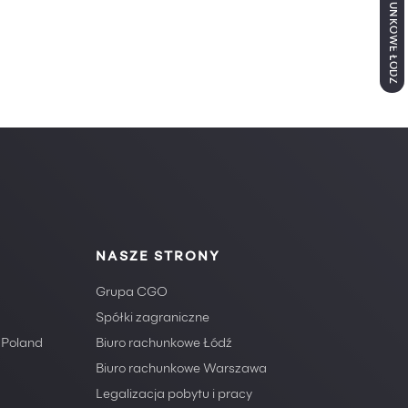
BIURO RACHUNKOWE ŁÓDŹ
NASZE STRONY
Grupa CGO
Spółki zagraniczne
 Poland
Biuro rachunkowe Łódź
Biuro rachunkowe Warszawa
Legalizacja pobytu i pracy