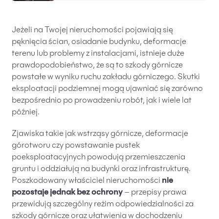
Baza wiedzy
Ochrona majątku i planowanie podatkowe
Jeżeli na Twojej nieruchomości pojawiają się
pęknięcia ścian, osiadanie budynku, deformacje
Doradztwo sukcesyjne
terenu lub problemy z instalacjami, istnieje duże
Ochrona majątku
prawdopodobieństwo, że są to szkody górnicze
powstałe w wyniku ruchu zakładu górniczego. Skutki
Planowanie podatkowe
eksploatacji podziemnej mogą ujawniać się zarówno
Restrukturyzacje
bezpośrednio po prowadzeniu robót, jak i wiele lat
później.
Spółki zagraniczne – wsparcie przedsiębiorców
poza granicami RP
Zjawiska takie jak wstrząsy górnicze, deformacje
górotworu czy powstawanie pustek
Obsługa korporacyjna
poeksploatacyjnych powodują przemieszczenia
gruntu i oddziałują na budynki oraz infrastrukturę.
Bieżące doradztwo prawne
Poszkodowany właściciel nieruchomości
nie
Bieżące doradztwo prawne dla spółek z branży
pozostaje jednak bez ochrony
– przepisy prawa
IT
przewidują szczególny reżim odpowiedzialności za
Doradztwo podatkowe
szkody górnicze oraz ułatwienia w dochodzeniu