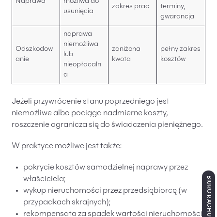
Naprawa
możliwa do
zakres prac
terminy,
usunięcia
gwarancja
naprawa
niemożliwa
Odszkodow
zaniżona
pełny zakres
lub
anie
kwota
kosztów
nieopłacaln
a
Jeżeli przywrócenie stanu poprzedniego jest
niemożliwe albo pociąga nadmierne koszty,
roszczenie ogranicza się do świadczenia pieniężnego.
W praktyce możliwe jest także:
pokrycie kosztów samodzielnej naprawy przez
właściciela;
BIURO RACHUNKOWE ŁÓDŹ
wykup nieruchomości przez przedsiębiorcę (w
przypadkach skrajnych);
rekompensata za spadek wartości nieruchomości.