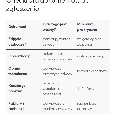
Checklista dokumentów do
zgłoszenia
Dlaczego jest
Minimum
Dokument
ważny?
praktyczne
Zdjęcia
pokazują zakres
zdjęcia ogólne i
uszkodzeń
szkody
zbliżenia
dokumentuje
Opis szkody
data i przebieg
rozwój uszkodzeń
Opinia
potwierdza
krótka ekspertyza
techniczna
przyczynę szkody
uzasadnia
Kosztorys
wysokość
1-2 oferty
napraw
roszczenia
Faktury i
potwierdzają
rachunki za
rachunki
poniesione koszty
naprawy