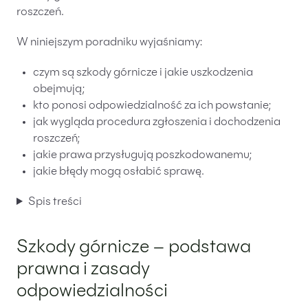
roszczeń.
Likwidacje i upadłości spółek
W niniejszym poradniku wyjaśniamy:
Modelowanie i optymalizacja działalności IT
Przekształcenia spółek
czym są szkody górnicze i jakie uszkodzenia
obejmują;
Przygotowywanie umów w obrocie
międzynarodowym
kto ponosi odpowiedzialność za ich powstanie;
jak wygląda procedura zgłoszenia i dochodzenia
Rejestracja spółek prawa handlowego
roszczeń;
jakie prawa przysługują poszkodowanemu;
Legalizacja pobytu i pracy cudzoziemców
jakie błędy mogą osłabić sprawę.
Księgowość
Spis treści
Kontakt
Szkody górnicze – podstawa
prawna i zasady
odpowiedzialności