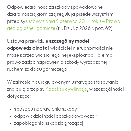
Odpowiedzialność za szkody spowodowane
PL
EN
FR
działalnością górniczą regulują przede wszystkim
przepisy
ustawy z dnia 9 czerwca 2011 roku – Prawo
geologiczne i górnicze
(t.j. Dz.U. z 2026 r. poz. 69).
Ustawa przewiduje
szczególny model
odpowiedzialności
: właściciel nieruchomości nie
może sprzeciwić się legalnej eksploatacji, ale ma
prawo żądać naprawienia szkody wyrządzonej
ruchem zakładu górniczego.
W zakresie nieuregulowanym ustawą zastosowanie
znajdują przepisy
Kodeksu cywilnego
, w szczególności
dotyczące:
sposobu naprawienia szkody;
odpowiedzialności odszkodowawczej;
zapobiegania szkodzie grożącej.