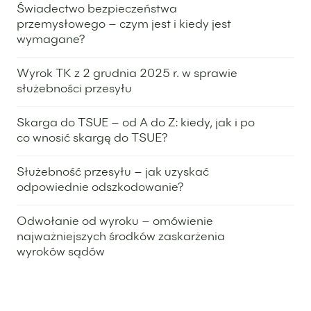
Świadectwo bezpieczeństwa
przemysłowego – czym jest i kiedy jest
wymagane?
20 stycznia 2026
Wyrok TK z 2 grudnia 2025 r. w sprawie
służebności przesyłu
15 stycznia 2026
Skarga do TSUE – od A do Z: kiedy, jak i po
co wnosić skargę do TSUE?
4 grudnia 2025
Służebność przesyłu – jak uzyskać
odpowiednie odszkodowanie?
29 października 2025
Odwołanie od wyroku – omówienie
najważniejszych środków zaskarżenia
wyroków sądów
28 sierpnia 2025
Wyróżniony ekspert