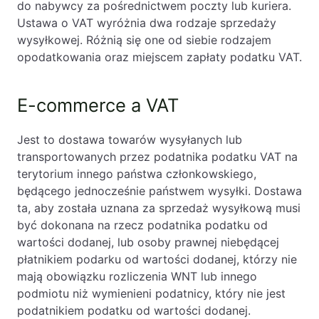
do nabywcy za pośrednictwem poczty lub kuriera.
Likwidacje i upadłości spółek
Ustawa o VAT wyróżnia dwa rodzaje sprzedaży
wysyłkowej. Różnią się one od siebie rodzajem
Modelowanie i optymalizacja działalności IT
opodatkowania oraz miejscem zapłaty podatku VAT.
Przekształcenia spółek
Przygotowywanie umów w obrocie
E-commerce a VAT
międzynarodowym
Rejestracja spółek prawa handlowego
Jest to dostawa towarów wysyłanych lub
transportowanych przez podatnika podatku VAT na
terytorium innego państwa członkowskiego,
Legalizacja pobytu i pracy cudzoziemców
będącego jednocześnie państwem wysyłki. Dostawa
Księgowość
ta, aby została uznana za sprzedaż wysyłkową musi
być dokonana na rzecz podatnika podatku od
wartości dodanej, lub osoby prawnej niebędącej
Kontakt
płatnikiem podarku od wartości dodanej, którzy nie
mają obowiązku rozliczenia WNT lub innego
podmiotu niż wymienieni podatnicy, który nie jest
podatnikiem podatku od wartości dodanej.