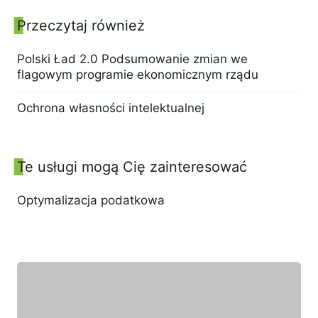
Przeczytaj również
Panel boczny
Polski Ład 2.0 Podsumowanie zmian we
flagowym programie ekonomicznym rządu
7 lipca 2022
Ochrona własności intelektualnej
4 lipca 2022
Te usługi mogą Cię zainteresować
Optymalizacja podatkowa
21 lipca 2022
Wyróżniony ekspert