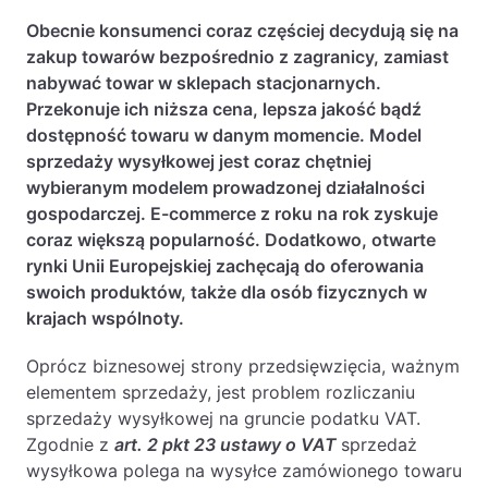
Baza wiedzy
Obecnie konsumenci coraz częściej decydują się na
Ochrona majątku i planowanie podatkowe
zakup towarów bezpośrednio z zagranicy, zamiast
nabywać towar w sklepach stacjonarnych.
Doradztwo sukcesyjne
Przekonuje ich niższa cena, lepsza jakość bądź
Ochrona majątku
dostępność towaru w danym momencie. Model
sprzedaży wysyłkowej jest coraz chętniej
Planowanie podatkowe
wybieranym modelem prowadzonej działalności
Restrukturyzacje
gospodarczej. E-commerce z roku na rok zyskuje
coraz większą popularność. Dodatkowo, otwarte
Spółki zagraniczne – wsparcie
rynki Unii Europejskiej zachęcają do oferowania
przedsiębiorców poza granicami RP
swoich produktów, także dla osób fizycznych w
krajach wspólnoty.
Obsługa korporacyjna
Oprócz biznesowej strony przedsięwzięcia, ważnym
Bieżące doradztwo prawne
elementem sprzedaży, jest problem rozliczaniu
Bieżące doradztwo prawne dla spółek z
sprzedaży wysyłkowej na gruncie podatku VAT.
branży IT
Zgodnie z
art. 2 pkt 23 ustawy o VAT
sprzedaż
wysyłkowa polega na wysyłce zamówionego towaru
Doradztwo podatkowe