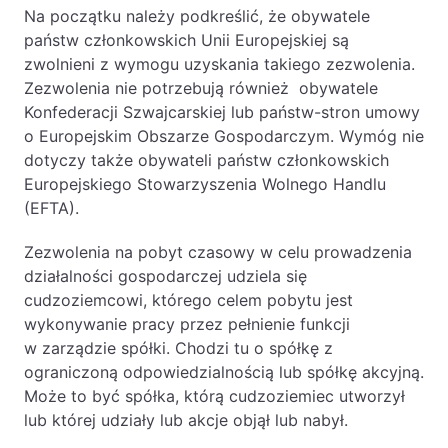
Na początku należy podkreślić, że obywatele
Likwidacje i upadłości spółek
państw członkowskich Unii Europejskiej są
Modelowanie i optymalizacja działalności IT
zwolnieni z wymogu uzyskania takiego zezwolenia.
Zezwolenia nie potrzebują również obywatele
Przekształcenia spółek
Konfederacji Szwajcarskiej lub państw-stron umowy
Przygotowywanie umów w obrocie
o Europejskim Obszarze Gospodarczym. Wymóg nie
międzynarodowym
dotyczy także obywateli państw członkowskich
Europejskiego Stowarzyszenia Wolnego Handlu
Rejestracja spółek prawa handlowego
(EFTA).
Legalizacja pobytu i pracy cudzoziemców
Zezwolenia na pobyt czasowy w celu prowadzenia
działalności gospodarczej udziela się
Księgowość
cudzoziemcowi, którego celem pobytu jest
wykonywanie pracy przez pełnienie funkcji
Kontakt
w zarządzie spółki. Chodzi tu o spółkę z
ograniczoną odpowiedzialnością lub spółkę akcyjną.
Może to być spółka, którą cudzoziemiec utworzył
lub której udziały lub akcje objął lub nabył.