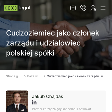
O nas
Cudzoziemiec jako członek
Zespół
zarządu i udziałowiec
Usługi
polskiej spółki
Obsługa korporacyjna
Prawo pracy
Global mobility & HR
Strona główna
Baza wiedzy
Cudzoziemiec jako członek zarządu i udziałowiec polskiej spółki
Ochrona majątku i optymalizacja podatkowa
Doradztwo podatkowe
Jakub Chajdas
Spory sądowe
Partner zarządzający kancelarii / Adwokat