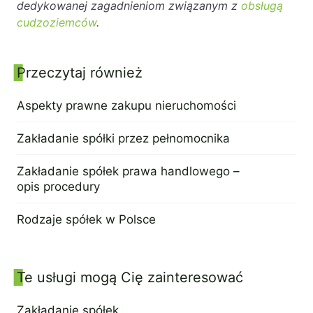
dedykowanej zagadnieniom związanym z
obsługą
cudzoziemców
.
Przeczytaj również
Panel boczny
Aspekty prawne zakupu nieruchomości
7 września 2022
Zakładanie spółki przez pełnomocnika
14 lipca 2022
Zakładanie spółek prawa handlowego –
opis procedury
11 lipca 2022
Rodzaje spółek w Polsce
13 czerwca 2022
Te usługi mogą Cię zainteresować
Zakładanie spółek