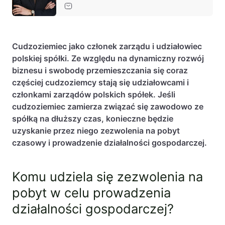
Baza wiedzy
Ochrona majątku i planowanie podatkowe
Doradztwo sukcesyjne
Cudzoziemiec jako członek zarządu i udziałowiec
polskiej spółki. Ze względu na dynamiczny rozwój
Ochrona majątku
biznesu i swobodę przemieszczania się coraz
Planowanie podatkowe
częściej cudzoziemcy stają się udziałowcami i
członkami zarządów polskich spółek. Jeśli
Restrukturyzacje
cudzoziemiec zamierza związać się zawodowo ze
Spółki zagraniczne – wsparcie
spółką na dłuższy czas, konieczne będzie
przedsiębiorców poza granicami RP
uzyskanie przez niego zezwolenia na pobyt
czasowy i prowadzenie działalności gospodarczej.
Obsługa korporacyjna
Komu udziela się zezwolenia na
Bieżące doradztwo prawne
pobyt w celu prowadzenia
Bieżące doradztwo prawne dla spółek z
branży IT
działalności gospodarczej?
Doradztwo podatkowe