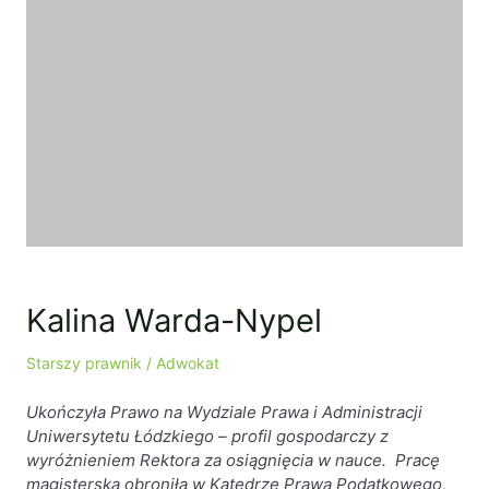
Baza wiedzy
Ochrona majątku i planowanie podatkowe
Doradztwo sukcesyjne
Ochrona majątku
Planowanie podatkowe
Restrukturyzacje
Spółki zagraniczne – wsparcie
przedsiębiorców poza granicami RP
Kalina Warda-Nypel
Obsługa korporacyjna
Starszy prawnik / Adwokat
Bieżące doradztwo prawne
Ukończyła Prawo na Wydziale Prawa i Administracji
Bieżące doradztwo prawne dla spółek z
Uniwersytetu Łódzkiego – profil gospodarczy z
branży IT
wyróżnieniem Rektora za osiągnięcia w nauce. Pracę
Doradztwo podatkowe
magisterską obroniła w Katedrze Prawa Podatkowego,