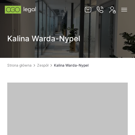
O nas
Kalina Warda-Nypel
Zespół
Usługi
Obsługa korporacyjna
Strona główna
Zespół
Kalina Warda-Nypel
Prawo pracy
Global mobility & HR
Ochrona majątku i optymalizacja podatkowa
Doradztwo podatkowe
Spory sądowe