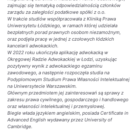
zajmując się tematyką odpowiedzialnością członków
Likwidacje i upadłości spółek
zarządu za zaległości podatkowe spółki z o.o.
W trakcie studiów współpracowała z Kliniką Prawa
Modelowanie i optymalizacja działalności IT
Uniwersytetu Łódzkiego, w ramach której udzielała
Przekształcenia spółek
bezpłatnych porad prawnych osobom niezamożnym,
oraz podjęła pracę w jednej z czołowych łódzkich
Przygotowywanie umów w obrocie
kancelarii adwokackich.
międzynarodowym
W 2022 roku ukończyła aplikację adwokacką w
Rejestracja spółek prawa handlowego
Okręgowej Radzie Adwokackiej w Łodzi, uzyskując
pozytywny wynik z adwokackiego egzaminu
zawodowego, a następnie rozpoczęła studia na
Legalizacja pobytu i pracy cudzoziemców
Podyplomowym Studium Prawa Własności Intelektualnej
na Uniwersytecie Warszawskim.
Księgowość
Głównym przedmiotem jej zainteresowań są sprawy z
zakresu prawa cywilnego, gospodarczego i handlowego
Kontakt
oraz własności intelektualnej i przemysłowej.
Biegle włada językiem angielskim, posiada
Certificate
in
Advanced English wydawany przez University of
Cambridge.