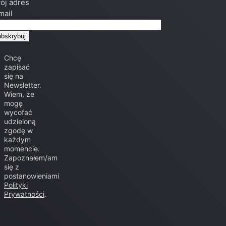
ój adres
mail
Chcę
zapisać
się na
Newsletter.
Wiem, że
mogę
wycofać
udzieloną
zgodę w
każdym
momencie.
Zapoznałem/am
się z
postanowieniami
Polityki
Prywatności
.