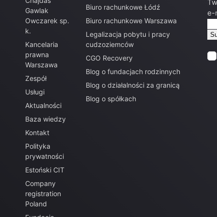
Chajdas
Tw
Biuro rachunkowe Łódź
Gawlak
e-
Owczarek sp.
Biuro rachunkowe Warszawa
k.
Legalizacja pobytu i pracy
Kancelaria
cudzoziemców
prawna
CGO Recovery
Warszawa
Blog o fundacjach rodzinnych
Zespół
Blog o działalności za granicą
Usługi
Blog o spółkach
Aktualności
Baza wiedzy
Kontakt
Polityka
prywatności
Estoński CIT
Company
registration
Poland