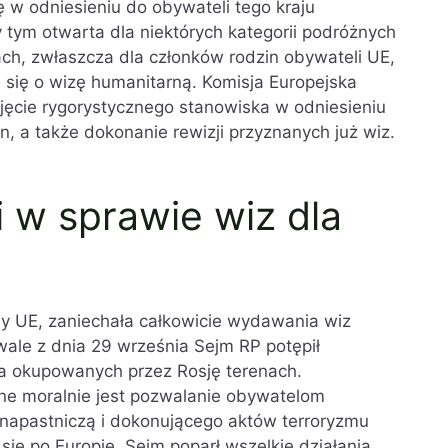
w odniesieniu do obywateli tego kraju
 tym otwarta dla niektórych kategorii podróżnych
ach, zwłaszcza dla członków rodzin obywateli UE,
 się o wizę humanitarną. Komisja Europejska
jęcie rygorystycznego stanowiska w odniesieniu
n, a także dokonanie rewizji przyznanych już wiz.
 w sprawie wiz dla
dy UE, zaniechała całkowicie wydawania wiz
ale z dnia 29 września Sejm RP potępił
a okupowanych przez Rosję terenach.
ne moralnie jest pozwalanie obywatelom
napastniczą i dokonującego aktów terroryzmu
ę po Europie. Sejm poparł wszelkie działania