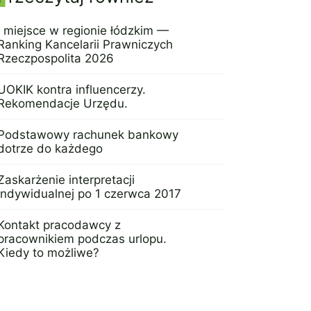
Panel boczny
I miejsce w regionie łódzkim —
Ranking Kancelarii Prawniczych
Rzeczpospolita 2026
16 czerwca 2026
UOKIK kontra influencerzy.
Rekomendacje Urzędu.
3 października 2022
Podstawowy rachunek bankowy
dotrze do każdego
25 lipca 2016
Zaskarżenie interpretacji
indywidualnej po 1 czerwca 2017
5 czerwca 2017
Kontakt pracodawcy z
pracownikiem podczas urlopu.
Kiedy to możliwe?
26 czerwca 2017