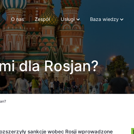
O nas
Zespół
Usługi
Baza wiedzy
mi dla Rosjan?
jan?
ozszerzyły sankcje wobec Rosji wprowadzone