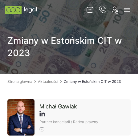
O nas
Zmiany w Estońskim CIT w
Zespół
2023
Usługi
Obsługa korporacyjna
Prawo pracy
Strona główna
Aktualności
Zmiany w Estońskim CIT w 2023
Global mobility & HR
Ochrona majątku i optymalizacja podatkowa
Michał Gawlak
Doradztwo podatkowe
Spory sądowe
Partner kancelarii / Radca prawny