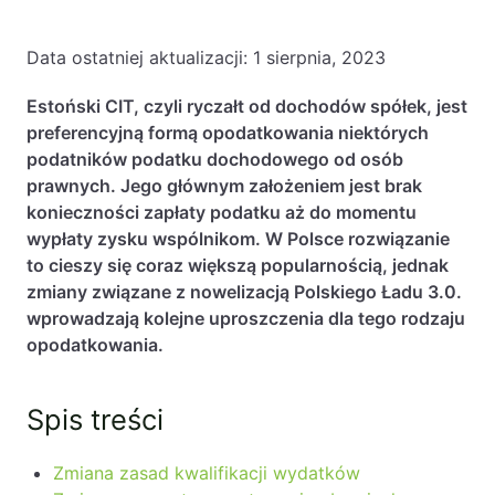
Baza wiedzy
Ochrona majątku i planowanie podatkowe
Data ostatniej aktualizacji:
1 sierpnia, 2023
Doradztwo sukcesyjne
Estoński CIT, czyli ryczałt od dochodów spółek, jest
preferencyjną formą opodatkowania niektórych
Ochrona majątku
podatników podatku dochodowego od osób
Planowanie podatkowe
prawnych. Jego głównym założeniem jest brak
konieczności zapłaty podatku aż do momentu
Restrukturyzacje
wypłaty zysku wspólnikom. W Polsce rozwiązanie
Spółki zagraniczne – wsparcie
to cieszy się coraz większą popularnością, jednak
przedsiębiorców poza granicami RP
zmiany związane z nowelizacją Polskiego Ładu 3.0.
wprowadzają kolejne uproszczenia dla tego rodzaju
Obsługa korporacyjna
opodatkowania.
Bieżące doradztwo prawne
Spis treści
Bieżące doradztwo prawne dla spółek z
branży IT
Zmiana zasad kwalifikacji wydatków
Doradztwo podatkowe