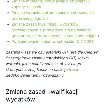
Zmiana momentu powstawania obowiązku
Likwidacje i upadłości spółek
zapłaty zaliczek
Zmiana warunku zatrudnienia dla stosowania
Modelowanie i optymalizacja działalności IT
preferencyjnego CIT
Przekształcenia spółek
Zmiana zasad kwalifikacji wydatków
niezwiązanych z prowadzeniem działalności
Przygotowywanie umów w obrocie
gospodarczej dotyczących składników majątku
międzynarodowym
Podsumowanie zmian w estońskim CIT 2023
Rejestracja spółek prawa handlowego
Zastanawiasz się czy estoński CIT jest dla Ciebie?
Szczegółowe zasady estońskiego CIT, w tym
Legalizacja pobytu i pracy cudzoziemców
warunki, jakie należy spełnić, aby z niego
Księgowość
skorzystać, znajdziesz na naszej
stronie
dedykowanej temu rozwiązaniu.
Kontakt
Zmiana zasad kwalifikacji
wydatków