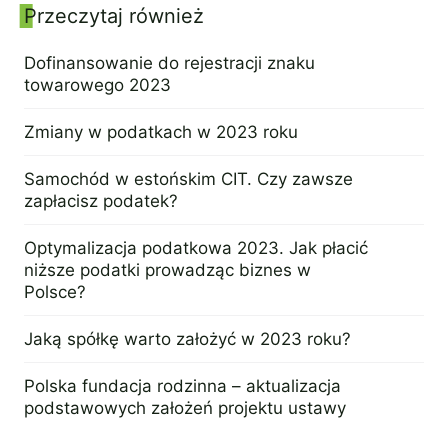
Przeczytaj również
Panel boczny
Dofinansowanie do rejestracji znaku
towarowego 2023
27 stycznia 2023
Zmiany w podatkach w 2023 roku
16 lutego 2023
Samochód w estońskim CIT. Czy zawsze
zapłacisz podatek?
24 stycznia 2023
Optymalizacja podatkowa 2023. Jak płacić
niższe podatki prowadząc biznes w
Polsce?
5 stycznia 2023
Jaką spółkę warto założyć w 2023 roku?
8 grudnia 2022
Polska fundacja rodzinna – aktualizacja
podstawowych założeń projektu ustawy
1 grudnia 2022