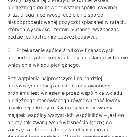
kwoty uzyskanej z kredytu w formie wkładu
pieniężnego do nowopowstałej spółki cywilnej
Likwidacje i upadłości spółek
oraz, druga możliwość, udzielenie spółce
Modelowanie i optymalizacja działalności IT
niskooprocentowanej pożyczki spłacanej w ratach,
których wysokość i termin płatności wyznaczać
Przekształcenia spółek
będzie jednostronnie pożyczkodawca.
Przygotowywanie umów w obrocie
międzynarodowym
1. Przekazanie spółce środków finansowych
pochodzących z kredytu konsumenckiego w formie
Rejestracja spółek prawa handlowego
wniesienia wkładu pieniężnego.
Legalizacja pobytu i pracy cudzoziemców
Bez wątpienia najprostszym i najbardziej
oczywistym rozwiązaniem przedstawionego
Księgowość
problemu jest wniesienie przez wspólnika wkładu
pieniężnego stanowiącego równowartość kwoty
Kontakt
uzyskanej z kredytu. Kwota ta stanowi wtedy
majątek wspólny wszystkich wspólników – jest on
objęty tak zwaną współwłasnością łączną co
znaczy, że dopóki istnieje spółka nie można