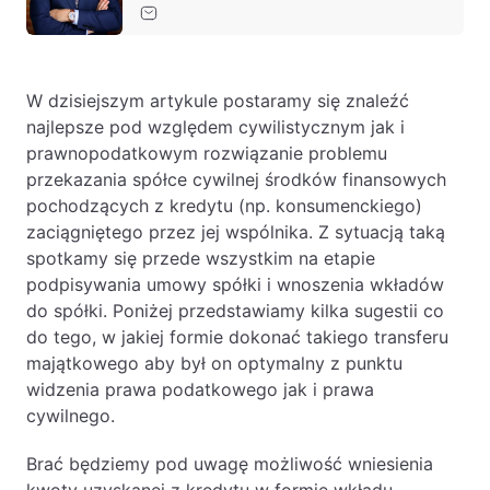
Baza wiedzy
Ochrona majątku i planowanie podatkowe
Doradztwo sukcesyjne
W dzisiejszym artykule postaramy się znaleźć
najlepsze pod względem cywilistycznym jak i
Ochrona majątku
prawnopodatkowym rozwiązanie problemu
Planowanie podatkowe
przekazania spółce cywilnej środków finansowych
pochodzących z kredytu (np. konsumenckiego)
Restrukturyzacje
zaciągniętego przez jej wspólnika. Z sytuacją taką
Spółki zagraniczne – wsparcie
spotkamy się przede wszystkim na etapie
przedsiębiorców poza granicami RP
podpisywania umowy spółki i wnoszenia wkładów
do spółki. Poniżej przedstawiamy kilka sugestii co
do tego, w jakiej formie dokonać takiego transferu
Obsługa korporacyjna
majątkowego aby był on optymalny z punktu
Bieżące doradztwo prawne
widzenia prawa podatkowego jak i prawa
cywilnego.
Bieżące doradztwo prawne dla spółek z
branży IT
Brać będziemy pod uwagę możliwość wniesienia
Doradztwo podatkowe