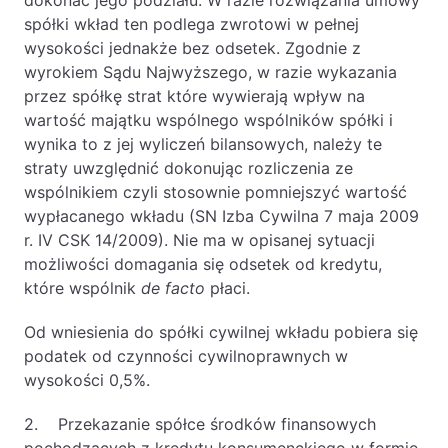
dokonać jego podziału. W razie rozwiązania umowy
spółki wkład ten podlega zwrotowi w pełnej
PL
EN
FR
wysokości jednakże bez odsetek. Zgodnie z
wyrokiem Sądu Najwyższego, w razie wykazania
przez spółkę strat które wywierają wpływ na
wartość majątku wspólnego wspólników spółki i
wynika to z jej wyliczeń bilansowych, należy te
straty uwzględnić dokonując rozliczenia ze
wspólnikiem czyli stosownie pomniejszyć wartość
wypłacanego wkładu (SN Izba Cywilna 7 maja 2009
r. IV CSK 14/2009). Nie ma w opisanej sytuacji
możliwości domagania się odsetek od kredytu,
które wspólnik
de facto
płaci.
Od wniesienia do spółki cywilnej wkładu pobiera się
podatek od czynności cywilnoprawnych w
wysokości 0,5%.
2. Przekazanie spółce środków finansowych