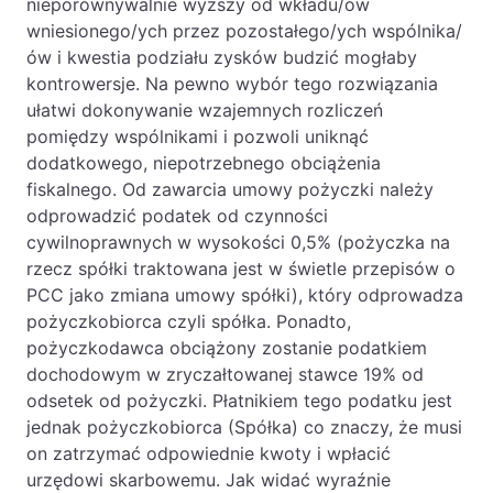
nieporównywalnie wyższy od wkładu/ów
wniesionego/ych przez pozostałego/ych wspólnika/
ów i kwestia podziału zysków budzić mogłaby
kontrowersje. Na pewno wybór tego rozwiązania
ułatwi dokonywanie wzajemnych rozliczeń
pomiędzy wspólnikami i pozwoli uniknąć
dodatkowego, niepotrzebnego obciążenia
fiskalnego. Od zawarcia umowy pożyczki należy
odprowadzić podatek od czynności
cywilnoprawnych w wysokości 0,5% (pożyczka na
rzecz spółki traktowana jest w świetle przepisów o
PCC jako zmiana umowy spółki), który odprowadza
pożyczkobiorca czyli spółka. Ponadto,
pożyczkodawca obciążony zostanie podatkiem
dochodowym w zryczałtowanej stawce 19% od
odsetek od pożyczki. Płatnikiem tego podatku jest
jednak pożyczkobiorca (Spółka) co znaczy, że musi
on zatrzymać odpowiednie kwoty i wpłacić
urzędowi skarbowemu. Jak widać wyraźnie