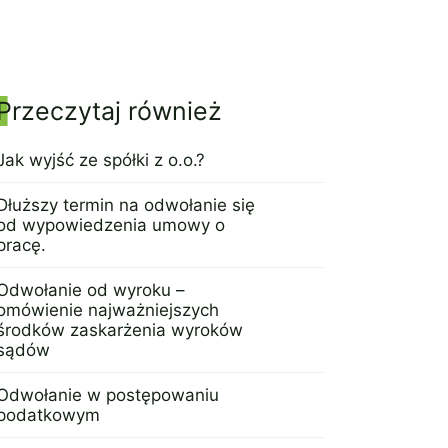
Panel boczny
Przeczytaj również
Jak wyjść ze spółki z o.o.?
20 kwietnia 2023
Dłuższy termin na odwołanie się
od wypowiedzenia umowy o
pracę.
4 kwietnia 2016
Odwołanie od wyroku –
omówienie najważniejszych
środków zaskarżenia wyroków
sądów
28 sierpnia 2025
Odwołanie w postępowaniu
podatkowym
17 sierpnia 2015