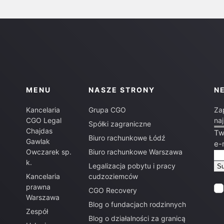
MENU
NASZE STRONY
N
Kancelaria
Grupa CGO
Za
CGO Legal
na
Spółki zagraniczne
Chajdas
Tw
Biuro rachunkowe Łódź
Gawlak
e-
Owczarek sp.
Biuro rachunkowe Warszawa
k.
Legalizacja pobytu i pracy
Kancelaria
cudzoziemców
prawna
CGO Recovery
Warszawa
Blog o fundacjach rodzinnych
Zespół
Blog o działalności za granicą