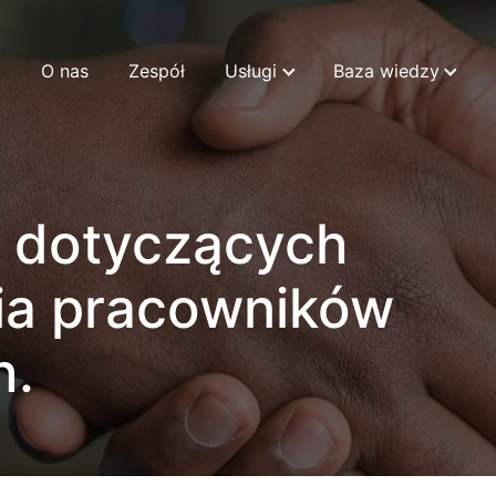
O nas
Zespół
Usługi
Baza wiedzy
 dotyczących
ia pracowników
h.