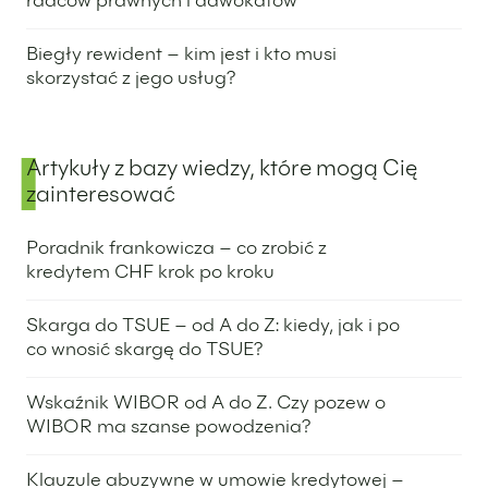
radców prawnych i adwokatów
24 lipca 2025
Biegły rewident – kim jest i kto musi
skorzystać z jego usług?
5 czerwca 2025
Artykuły z bazy wiedzy, które mogą Cię
zainteresować
Poradnik frankowicza – co zrobić z
kredytem CHF krok po kroku
19 lutego 2026
Skarga do TSUE – od A do Z: kiedy, jak i po
co wnosić skargę do TSUE?
4 grudnia 2025
Wskaźnik WIBOR od A do Z. Czy pozew o
WIBOR ma szanse powodzenia?
6 listopada 2025
Klauzule abuzywne w umowie kredytowej –