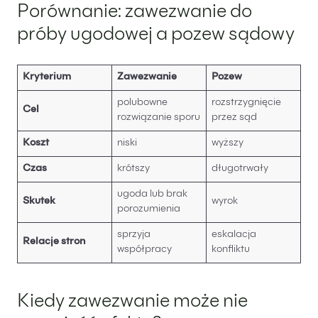
Porównanie: zawezwanie do
próby ugodowej a pozew sądowy
Kryterium
Zawezwanie
Pozew
polubowne
rozstrzygnięcie
Cel
rozwiązanie sporu
przez sąd
Koszt
niski
wyższy
Czas
krótszy
długotrwały
ugoda lub brak
Skutek
wyrok
porozumienia
sprzyja
eskalacja
Relacje stron
współpracy
konfliktu
Kiedy zawezwanie może nie