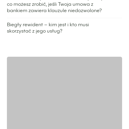
co możesz zrobić, jeśli Twoja umowa z
bankiem zawiera klauzule niedozwolone?
3 listopada 2025
Biegły rewident – kim jest i kto musi
skorzystać z jego usług?
5 czerwca 2025
Wyróżniony ekspert