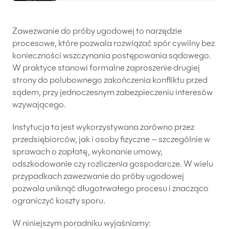
Baza wiedzy
Ochrona majątku i planowanie podatkowe
Zawezwanie do próby ugodowej to narzędzie
procesowe, które pozwala rozwiązać spór cywilny bez
Doradztwo sukcesyjne
konieczności wszczynania postępowania sądowego.
Ochrona majątku
W praktyce stanowi formalne zaproszenie drugiej
strony do polubownego zakończenia konfliktu przed
Planowanie podatkowe
sądem, przy jednoczesnym zabezpieczeniu interesów
Restrukturyzacje
wzywającego.
Spółki zagraniczne – wsparcie przedsiębiorców
Instytucja ta jest wykorzystywana zarówno przez
poza granicami RP
przedsiębiorców, jak i osoby fizyczne – szczególnie w
sprawach o zapłatę, wykonanie umowy,
Obsługa korporacyjna
odszkodowanie czy rozliczenia gospodarcze. W wielu
przypadkach zawezwanie do próby ugodowej
Bieżące doradztwo prawne
pozwala uniknąć długotrwałego procesu i znacząco
Bieżące doradztwo prawne dla spółek z branży
ograniczyć koszty sporu.
IT
W niniejszym poradniku wyjaśniamy:
Doradztwo podatkowe