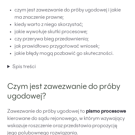
Likwidacje i upadłości spółek
czym jest zawezwanie do próby ugodowej i jakie
ma znaczenie prawne;
Modelowanie i optymalizacja działalności IT
kiedy warto z niego skorzystać;
Przekształcenia spółek
jakie wywołuje skutki procesowe;
czy przerywa bieg przedawnienia;
Przygotowywanie umów w obrocie
międzynarodowym
jak prawidłowo przygotować wniosek;
jakie błędy mogą pozbawić go skuteczności.
Rejestracja spółek prawa handlowego
Spis treści
Legalizacja pobytu i pracy cudzoziemców
Czym jest zawezwanie do próby
Księgowość
ugodowej?
Kontakt
Zawezwanie do próby ugodowej to
pismo procesowe
kierowane do sądu rejonowego, w którym wzywający
wskazuje roszczenie oraz przedstawia propozycję
jego polubownego rozwiązania.