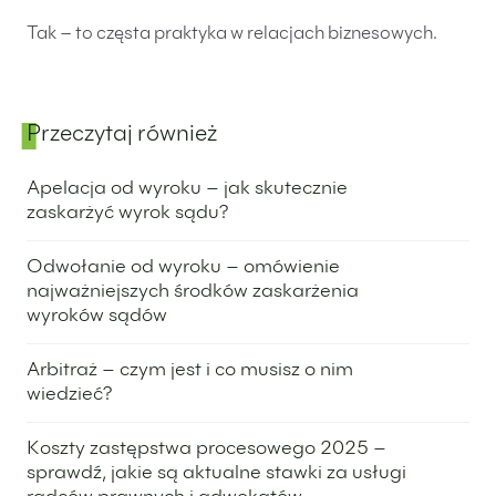
Tak – to częsta praktyka w relacjach biznesowych.
Przeczytaj również
Panel boczny
Apelacja od wyroku – jak skutecznie
zaskarżyć wyrok sądu?
1 grudnia 2025
Odwołanie od wyroku – omówienie
najważniejszych środków zaskarżenia
wyroków sądów
28 sierpnia 2025
Arbitraż – czym jest i co musisz o nim
wiedzieć?
29 lipca 2025
Koszty zastępstwa procesowego 2025 –
sprawdź, jakie są aktualne stawki za usługi