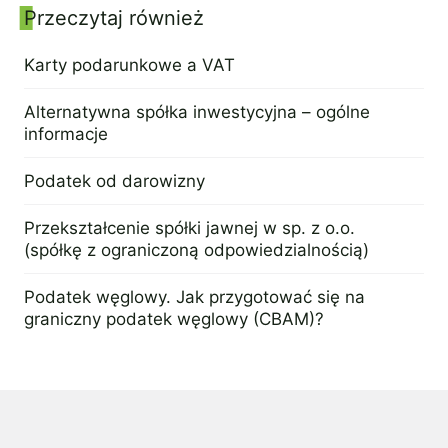
Przeczytaj również
Panel boczny
PL
EN
FR
Karty podarunkowe a VAT
10 maja 2021
Alternatywna spółka inwestycyjna – ogólne
informacje
9 marca 2023
Podatek od darowizny
12 września 2022
Przekształcenie spółki jawnej w sp. z o.o.
(spółkę z ograniczoną odpowiedzialnością)
21 lutego 2022
Podatek węglowy. Jak przygotować się na
graniczny podatek węglowy (CBAM)?
7 maja 2024