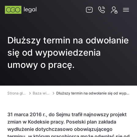
O nas
Dłuższy termin na odwołanie
Zespół
się od wypowiedzenia
Usługi
umowy o pracę.
Obsługa korporacyjna
Prawo pracy
Global mobility & HR
Strona główna
Baza wiedzy
Dłuższy termin na odwołanie się od wypowiedzenia umowy o pracę.
Ochrona majątku i optymalizacja podatkowa
Doradztwo podatkowe
31 marca 2016 r., do Sejmu trafił najnowszy projekt
zmian w Kodeksie pracy. Poselski plan zakłada
Spory sądowe
wydłużenie dotychczasowo obowiązującego
terminu, w którym pracobiorca może odwołać się od