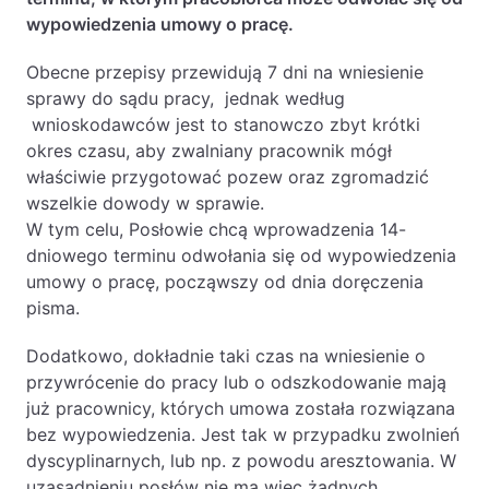
Baza wiedzy
wypowiedzenia umowy o pracę.
Ochrona majątku i planowanie podatkowe
Obecne przepisy przewidują 7 dni na wniesienie
Doradztwo sukcesyjne
sprawy do sądu pracy, jednak według
wnioskodawców jest to stanowczo zbyt krótki
Ochrona majątku
okres czasu, aby zwalniany pracownik mógł
Planowanie podatkowe
właściwie przygotować pozew oraz zgromadzić
wszelkie dowody w sprawie.
Restrukturyzacje
W tym celu, Posłowie chcą wprowadzenia 14-
Spółki zagraniczne – wsparcie
dniowego terminu odwołania się od wypowiedzenia
przedsiębiorców poza granicami RP
umowy o pracę, począwszy od dnia doręczenia
pisma.
Obsługa korporacyjna
Dodatkowo, dokładnie taki czas na wniesienie o
Bieżące doradztwo prawne
przywrócenie do pracy lub o odszkodowanie mają
już pracownicy, których umowa została rozwiązana
Bieżące doradztwo prawne dla spółek z
bez wypowiedzenia. Jest tak w przypadku zwolnień
branży IT
dyscyplinarnych, lub np. z powodu aresztowania. W
Doradztwo podatkowe
uzasadnieniu posłów nie ma więc żadnych