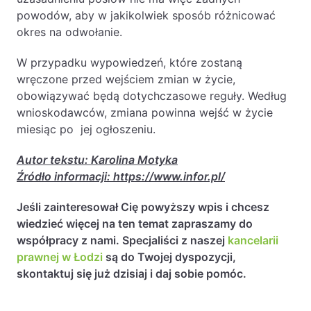
powodów, aby w jakikolwiek sposób różnicować
Likwidacje i upadłości spółek
okres na odwołanie.
Modelowanie i optymalizacja działalności IT
W przypadku wypowiedzeń, które zostaną
Przekształcenia spółek
wręczone przed wejściem zmian w życie,
Przygotowywanie umów w obrocie
obowiązywać będą dotychczasowe reguły. Według
międzynarodowym
wnioskodawców, zmiana powinna wejść w życie
miesiąc po jej ogłoszeniu.
Rejestracja spółek prawa handlowego
Autor tekstu: Karolina Motyka
Legalizacja pobytu i pracy cudzoziemców
Źródło informacji: https://www.infor.pl/
Księgowość
Jeśli zainteresował Cię powyższy wpis i chcesz
wiedzieć więcej na ten temat zapraszamy do
Kontakt
współpracy z nami. Specjaliści z naszej
kancelarii
prawnej w Łodzi
są do Twojej dyspozycji,
skontaktuj się już dzisiaj i daj sobie pomóc.