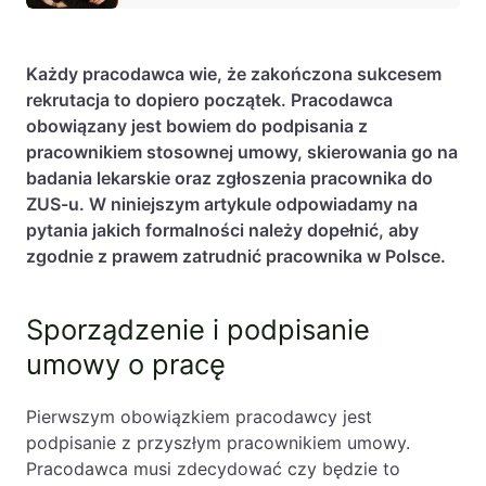
Baza wiedzy
Ochrona majątku i planowanie podatkowe
Każdy pracodawca wie, że zakończona sukcesem
Doradztwo sukcesyjne
rekrutacja to dopiero początek. Pracodawca
obowiązany jest bowiem do podpisania z
Ochrona majątku
pracownikiem stosownej umowy, skierowania go na
Planowanie podatkowe
badania lekarskie oraz zgłoszenia pracownika do
ZUS-u. W niniejszym artykule odpowiadamy na
Restrukturyzacje
pytania jakich formalności należy dopełnić, aby
Spółki zagraniczne – wsparcie
zgodnie z prawem zatrudnić pracownika w Polsce.
przedsiębiorców poza granicami RP
Sporządzenie i podpisanie
Obsługa korporacyjna
umowy o pracę
Bieżące doradztwo prawne
Bieżące doradztwo prawne dla spółek z
Pierwszym obowiązkiem pracodawcy jest
branży IT
podpisanie z przyszłym pracownikiem umowy.
Pracodawca musi zdecydować czy będzie to
Doradztwo podatkowe