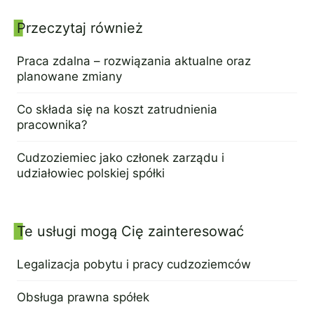
Przeczytaj również
Panel boczny
Praca zdalna – rozwiązania aktualne oraz
planowane zmiany
29 czerwca 2022
Co składa się na koszt zatrudnienia
pracownika?
20 czerwca 2022
Cudzoziemiec jako członek zarządu i
udziałowiec polskiej spółki
27 lipca 2022
Te usługi mogą Cię zainteresować
Legalizacja pobytu i pracy cudzoziemców
29 lipca 2022
Obsługa prawna spółek