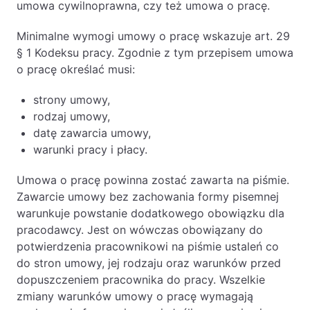
umowa cywilnoprawna, czy też umowa o pracę.
Likwidacje i upadłości spółek
Minimalne wymogi umowy o pracę wskazuje art. 29
Modelowanie i optymalizacja działalności IT
§ 1 Kodeksu pracy. Zgodnie z tym przepisem umowa
Przekształcenia spółek
o pracę określać musi:
Przygotowywanie umów w obrocie
strony umowy,
międzynarodowym
rodzaj umowy,
Rejestracja spółek prawa handlowego
datę zawarcia umowy,
warunki pracy i płacy.
Legalizacja pobytu i pracy cudzoziemców
Umowa o pracę powinna zostać zawarta na piśmie.
Zawarcie umowy bez zachowania formy pisemnej
Księgowość
warunkuje powstanie dodatkowego obowiązku dla
pracodawcy. Jest on wówczas obowiązany do
Kontakt
potwierdzenia pracownikowi na piśmie ustaleń co
do stron umowy, jej rodzaju oraz warunków przed
dopuszczeniem pracownika do pracy. Wszelkie
zmiany warunków umowy o pracę wymagają