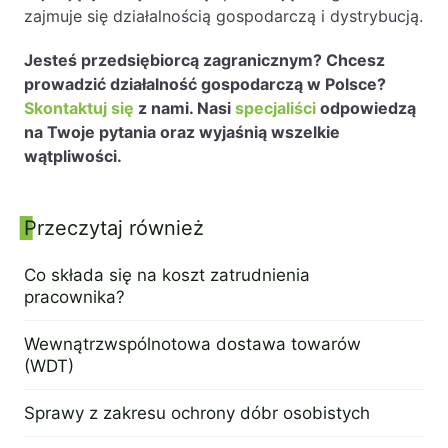
zajmuje się działalnością gospodarczą i dystrybucją.
Jesteś przedsiębiorcą zagranicznym? Chcesz
prowadzić działalność gospodarczą w Polsce?
Skontaktuj się
z nami. Nasi
specjaliści
odpowiedzą
na Twoje pytania oraz wyjaśnią wszelkie
wątpliwości.
Przeczytaj również
Panel boczny
Co składa się na koszt zatrudnienia
pracownika?
20 czerwca 2022
Wewnątrzwspólnotowa dostawa towarów
(WDT)
23 stycznia 2023
Sprawy z zakresu ochrony dóbr osobistych
17 marca 2022