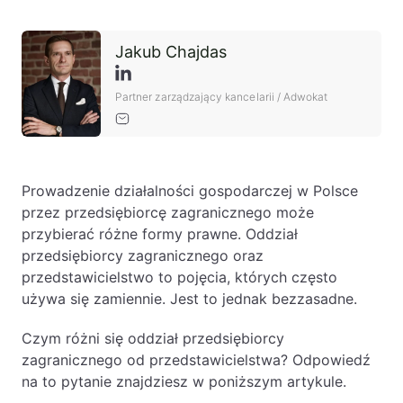
Baza wiedzy
Ochrona majątku i planowanie podatkowe
Jakub Chajdas
Doradztwo sukcesyjne
Partner zarządzający kancelarii / Adwokat
Ochrona majątku
Planowanie podatkowe
Restrukturyzacje
Prowadzenie działalności gospodarczej w Polsce
Spółki zagraniczne – wsparcie
przez przedsiębiorcę zagranicznego może
przedsiębiorców poza granicami RP
przybierać różne formy prawne. Oddział
przedsiębiorcy zagranicznego oraz
przedstawicielstwo to pojęcia, których często
Obsługa korporacyjna
używa się zamiennie. Jest to jednak bezzasadne.
Bieżące doradztwo prawne
Czym różni się oddział przedsiębiorcy
Bieżące doradztwo prawne dla spółek z
zagranicznego od przedstawicielstwa? Odpowiedź
branży IT
na to pytanie znajdziesz w poniższym artykule.
Doradztwo podatkowe