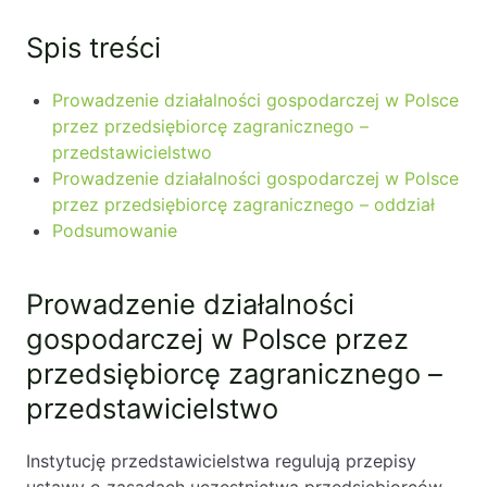
Likwidacje i upadłości spółek
Spis treści
Modelowanie i optymalizacja działalności IT
Prowadzenie działalności gospodarczej w Polsce
Przekształcenia spółek
przez przedsiębiorcę zagranicznego –
Przygotowywanie umów w obrocie
przedstawicielstwo
międzynarodowym
Prowadzenie działalności gospodarczej w Polsce
przez przedsiębiorcę zagranicznego – oddział
Rejestracja spółek prawa handlowego
Podsumowanie
Legalizacja pobytu i pracy cudzoziemców
Prowadzenie działalności
Księgowość
gospodarczej w Polsce przez
przedsiębiorcę zagranicznego –
Kontakt
przedstawicielstwo
Instytucję przedstawicielstwa regulują przepisy