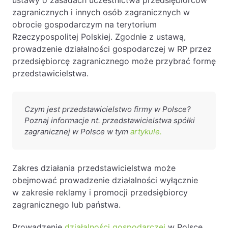
ustawy o zasadach uczestnictwa przedsiębiorców
zagranicznych i innych osób zagranicznych w
PL
EN
FR
obrocie gospodarczym na terytorium
Rzeczypospolitej Polskiej. Zgodnie z ustawą,
prowadzenie działalności gospodarczej w RP przez
przedsiębiorcę zagranicznego może przybrać formę
przedstawicielstwa.
Czym jest przedstawicielstwo firmy w Polsce?
Poznaj informacje nt. przedstawicielstwa spółki
zagranicznej w Polsce w tym
artykule.
Zakres działania przedstawicielstwa może
obejmować prowadzenie działalności wyłącznie
w zakresie reklamy i promocji przedsiębiorcy
zagranicznego lub państwa.
Prowadzenie
działalności gospodarczej
w Polsce