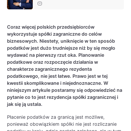
Baza wiedzy
Ochrona majątku i planowanie podatkowe
Doradztwo sukcesyjne
Coraz więcej polskich przedsiębiorców
wykorzystuje spółki zagraniczne do celów
Ochrona majątku
biznesowych. Niestety, uniknięcie w ten sposób
Planowanie podatkowe
podatków jest dużo trudniejsze niż by się mogło
wydawać na pierwszy rzut oka. Planowanie
Restrukturyzacje
podatkowe oraz rozpoczęcie działania w
Spółki zagraniczne – wsparcie
charakterze zagranicznego rezydenta
przedsiębiorców poza granicami RP
podatkowego, nie jest łatwe. Prawo jest w tej
kwestii skomplikowane i niejednoznaczne. W
niniejszym artykule postaramy się odpowiedzieć na
Obsługa korporacyjna
pytanie co to jest rezydencja spółki zagranicznej i
Bieżące doradztwo prawne
jak się ją ustala.
Bieżące doradztwo prawne dla spółek z
Płacenie podatków za granicą jest możliwe,
branży IT
ponieważ obowiązkiem spółki nie jest rozliczanie
Doradztwo podatkowe