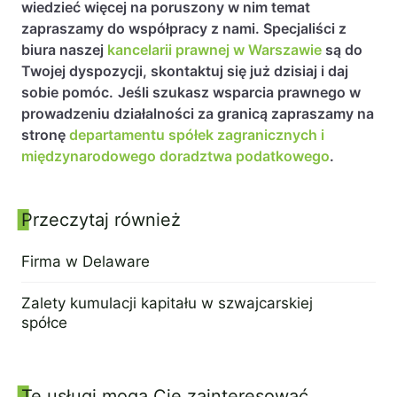
wiedzieć więcej na poruszony w nim temat
zapraszamy do współpracy z nami. Specjaliści z
biura naszej
kancelarii prawnej w Warszawie
są do
Twojej dyspozycji, skontaktuj się już dzisiaj i daj
sobie pomóc.
Jeśli szukasz wsparcia prawnego w
prowadzeniu działalności za granicą zapraszamy na
stronę
departamentu spółek zagranicznych i
międzynarodowego doradztwa podatkowego
.
Przeczytaj również
Panel boczny
Firma w Delaware
31 marca 2021
Zalety kumulacji kapitału w szwajcarskiej
spółce
24 maja 2022
Te usługi mogą Cię zainteresować