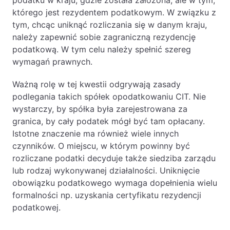
podatku w kraju, gdzie została założona, ale w tym,
którego jest rezydentem podatkowym. W związku z
Likwidacje i upadłości spółek
tym, chcąc uniknąć rozliczania się w danym kraju,
Modelowanie i optymalizacja działalności IT
należy zapewnić sobie zagraniczną rezydencję
podatkową. W tym celu należy spełnić szereg
Przekształcenia spółek
wymagań prawnych.
Przygotowywanie umów w obrocie
międzynarodowym
Ważną rolę w tej kwestii odgrywają zasady
podlegania takich spółek opodatkowaniu CIT. Nie
Rejestracja spółek prawa handlowego
wystarczy, by spółka była zarejestrowana za
granica, by cały podatek mógł być tam opłacany.
Legalizacja pobytu i pracy cudzoziemców
Istotne znaczenie ma również wiele innych
czynników. O miejscu, w którym powinny być
Księgowość
rozliczane podatki decyduje także siedziba zarządu
lub rodzaj wykonywanej działalności. Uniknięcie
Kontakt
obowiązku podatkowego wymaga dopełnienia wielu
formalności np. uzyskania certyfikatu rezydencji
podatkowej.