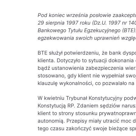
Pod koniec września posłowie zaakcept
29 sierpnia 1997 roku (Dz.U. 1997 nr 140
Bankowego Tytułu Egzekucyjnego (BTE)
egzekwowania swoich uprawnień wzglę
BTE służył potwierdzeniu, że bank dys
klienta. Dotyczyło to sytuacji dokonani
bądź ustanowienia zabezpieczenia wier
stosowano, gdy klient nie wypełniał s
klauzulę wykonalności, co pozwalało na 
W kwietniu Trybunał Konstytucyjny podw
Konstytucją RP. Zdaniem sędziów narus
klient to strony stosunku prywatnopraw
autonomią. Przepisy miały utracić moc d
tego czasu zakończyć swoje bieżące sp