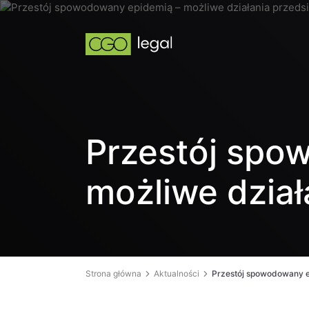
Przestój spo
możliwe dział
Strona główna
Aktualności
Przestój spowodowany e