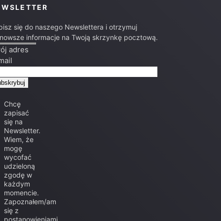
EWSLETTER
pisz się do naszego Newslettera i otrzymuj
jnowsze informacje na Twoją skrzynkę pocztową.
ój adres
mail
Chcę
zapisać
się na
Newsletter.
Wiem, że
mogę
wycofać
udzieloną
zgodę w
każdym
momencie.
Zapoznałem/am
się z
postanowieniami