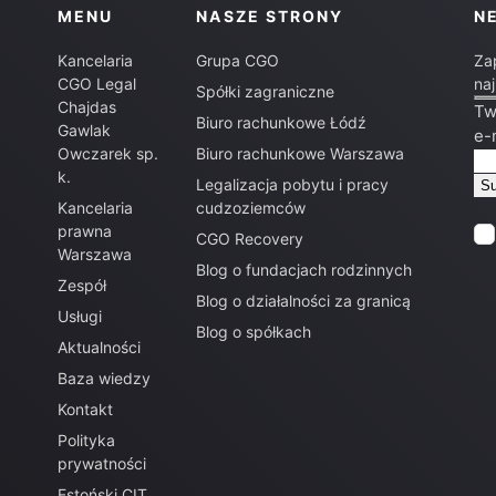
MENU
NASZE STRONY
N
Kancelaria
Grupa CGO
Za
CGO Legal
na
Spółki zagraniczne
Chajdas
Tw
Biuro rachunkowe Łódź
Gawlak
e-
Owczarek sp.
Biuro rachunkowe Warszawa
k.
Legalizacja pobytu i pracy
Kancelaria
cudzoziemców
prawna
CGO Recovery
Warszawa
Blog o fundacjach rodzinnych
Zespół
Blog o działalności za granicą
Usługi
Blog o spółkach
Aktualności
Baza wiedzy
Kontakt
Polityka
prywatności
Estoński CIT