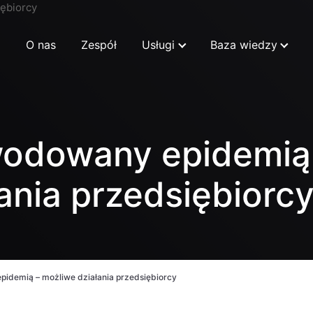
O nas
Zespół
Usługi
Baza wiedzy
wodowany epidemią
ania przedsiębiorc
pidemią – możliwe działania przedsiębiorcy