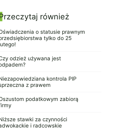
Panel boczny
Przeczytaj również
Oświadczenia o statusie prawnym
przedsiębiorstwa tylko do 25
lutego!
8 lutego 2016
Czy odzież używana jest
odpadem?
25 października 2012
Niezapowiedziana kontrola PIP
sprzeczna z prawem
29 lutego 2016
Oszustom podatkowym zabiorą
firmy
12 kwietnia 2017
Niższe stawki za czynności
adwokackie i radcowskie
17 października 2016