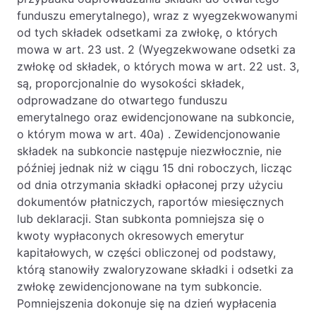
funduszu emerytalnego), wraz z wyegzekwowanymi
Likwidacje i upadłości spółek
od tych składek odsetkami za zwłokę, o których
Modelowanie i optymalizacja działalności IT
mowa w art. 23 ust. 2 (Wyegzekwowane odsetki za
zwłokę od składek, o których mowa w art. 22 ust. 3,
Przekształcenia spółek
są, proporcjonalnie do wysokości składek,
Przygotowywanie umów w obrocie
odprowadzane do otwartego funduszu
międzynarodowym
emerytalnego oraz ewidencjonowane na subkoncie,
o którym mowa w art. 40a) . Zewidencjonowanie
Rejestracja spółek prawa handlowego
składek na subkoncie następuje niezwłocznie, nie
później jednak niż w ciągu 15 dni roboczych, licząc
Legalizacja pobytu i pracy cudzoziemców
od dnia otrzymania składki opłaconej przy użyciu
dokumentów płatniczych, raportów miesięcznych
Księgowość
lub deklaracji. Stan subkonta pomniejsza się o
kwoty wypłaconych okresowych emerytur
Kontakt
kapitałowych, w części obliczonej od podstawy,
którą stanowiły zwaloryzowane składki i odsetki za
zwłokę zewidencjonowane na tym subkoncie.
Pomniejszenia dokonuje się na dzień wypłacenia