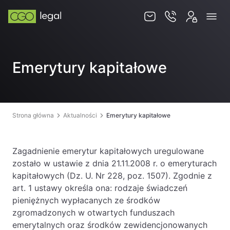
O nas
Emerytury kapitałowe
Zespół
Usługi
Obsługa korporacyjna
Strona główna
Aktualności
Emerytury kapitałowe
Prawo pracy
Global mobility & HR
Zagadnienie emerytur kapitałowych uregulowane
zostało w ustawie z dnia 21.11.2008 r. o emeryturach
Ochrona majątku i optymalizacja podatkowa
kapitałowych (Dz. U. Nr 228, poz. 1507). Zgodnie z
Doradztwo podatkowe
art. 1 ustawy określa ona: rodzaje świadczeń
pieniężnych wypłacanych ze środków
Spory sądowe
zgromadzonych w otwartych funduszach
emerytalnych oraz środków zewidencjonowanych