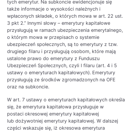
tych emerytur. Na subkoncie ewidencjonuje się
PL
EN
FR
także informacje o wysokości należnych i
wpłaconych składek, o których mowa w art. 22 ust.
3 pkt 2.” Innymi słowy – emerytury kapitałowe
przysługują w ramach ubezpieczenia emerytalnego,
o którym mowa w przepisach o systemie
ubezpieczeń społecznych, są to emerytury z tzw.
drugiego filaru i przysługują osobom, które mają
ustalone prawo do emerytury z Funduszu
Ubezpieczeń Społecznych, czyli I filaru (art. 4 i 5
ustawy o emeryturach kapitałowych).
Emerytury
przysługują ze środków zgromadzonych na OFE
oraz na subkoncie.
W art. 7 ustawy o emeryturach kapitałowych określa
się, że emerytura kapitałowa przysługuje w
postaci
okresowej emerytury kapitałowej
lub dożywotniej emerytury kapitałowej. W dalszej
części wskazuje się, iż okresowa emerytura