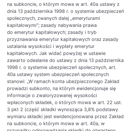
Baza wiedzy
na subkoncie, o którym mowa w art. 40a ustawy z
dnia 13 października 1998 r. o systemie ubezpieczeń
Ochrona majątku i planowanie podatkowe
społecznych, zwanych dalej
„emeryturami
kapitałowymi”
Doradztwo sukcesyjne
;
zasady nabywania prawa
do emerytur kapitałowych;
zasady i tryb
Ochrona majątku
przyznawania emerytur kapitałowych oraz
zasady
ustalania wysokości i wypłaty emerytur
Planowanie podatkowe
kapitałowych. Jak widać powyżej w ustawie
Restrukturyzacje
zawarto odesłanie do ustawy z dnia 13 października
1998 r. o systemie ubezpieczeń społecznych, art.
Spółki zagraniczne – wsparcie
przedsiębiorców poza granicami RP
40a ustawy system ubezpieczeń społecznych
stanowi: „W ramach konta ubezpieczonego Zakład
prowadzi subkonto, na którym ewidencjonuje się
Obsługa korporacyjna
informacje o zwaloryzowanej wysokości
Bieżące doradztwo prawne
wpłaconych składek, o których mowa w art. 22 ust.
3 pkt 2 (część składki wynosząca 3,8% podstawy
Bieżące doradztwo prawne dla spółek z
wymiaru składki jest ewidencjonowana przez Zakład
branży IT
na subkoncie, o którym mowa w art. 40a, w
Doradztwo podatkowe
przypadku odprowadzania składki do otwartego