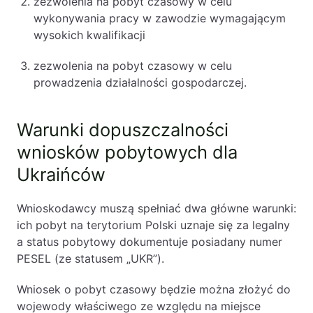
zezwolenia na pobyt czasowy w celu
Likwidacje i upadłości spółek
wykonywania pracy w zawodzie wymagającym
wysokich kwalifikacji
Modelowanie i optymalizacja działalności IT
zezwolenia na pobyt czasowy w celu
Przekształcenia spółek
prowadzenia działalności gospodarczej.
Przygotowywanie umów w obrocie
międzynarodowym
Warunki dopuszczalności
Rejestracja spółek prawa handlowego
wniosków pobytowych dla
Ukraińców
Legalizacja pobytu i pracy cudzoziemców
Księgowość
Wnioskodawcy muszą spełniać dwa główne warunki:
ich pobyt na terytorium Polski uznaje się za legalny
Kontakt
a status pobytowy dokumentuje posiadany numer
PESEL (ze statusem „UKR”).
Wniosek o pobyt czasowy będzie można złożyć do
wojewody właściwego ze względu na miejsce