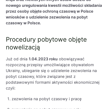
Baza wiedzy
nowego uregulowania kwestii możliwości składania
przez osoby objęte ochroną czasową w Polsce
Ochrona majątku i planowanie podatkowe
wniosków o udzielenie zezwolenia na pobyt
Doradztwo sukcesyjne
czasowy w Polsce.
Ochrona majątku
Procedury pobytowe objęte
Planowanie podatkowe
nowelizacją
Restrukturyzacje
Spółki zagraniczne – wsparcie
Już od dnia
1.04.2023 roku
obowiązywać
przedsiębiorców poza granicami RP
rozpoczną przepisy umożliwiające obywatelom
Ukrainy, ubieganie się o udzielenie zezwolenia na
Obsługa korporacyjna
pobyt czasowy, które związane jest z
podstawowymi formami aktywności ekonomicznej
Bieżące doradztwo prawne
czyli:
Bieżące doradztwo prawne dla spółek z
branży IT
zezwolenia na pobyt czasowy i pracę
Doradztwo podatkowe