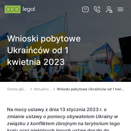
O nas
Wnioski pobytowe
Zespół
Ukraińców od 1
Usługi
kwietnia 2023
Obsługa korporacyjna
Prawo pracy
Global mobility & HR
Strona główna
Aktualności
Wnioski pobytowe Ukraińców od 1 kwietnia 2023
Ochrona majątku i optymalizacja podatkowa
Doradztwo podatkowe
Na mocy ustawy z dnia 13 stycznia 2023 r.
o
zmianie ustawy o pomocy obywatelom Ukrainy w
Spory sądowe
związku z konfliktem zbrojnym na terytorium tego
kraju oraz niektórych innych ustaw
doszło do