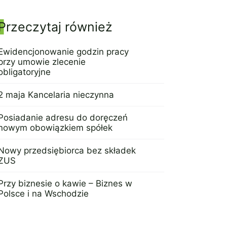
Panel boczny
Przeczytaj również
Ewidencjonowanie godzin pracy
przy umowie zlecenie
obligatoryjne
8 marca 2017
2 maja Kancelaria nieczynna
27 kwietnia 2016
Posiadanie adresu do doręczeń
nowym obowiązkiem spółek
2 września 2022
Nowy przedsiębiorca bez składek
ZUS
8 lutego 2017
Przy biznesie o kawie – Biznes w
Polsce i na Wschodzie
27 września 2017