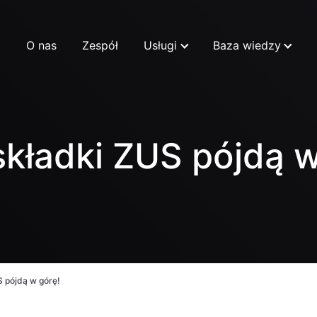
O nas
Zespół
Usługi
Baza wiedzy
składki ZUS pójdą 
 pójdą w górę!