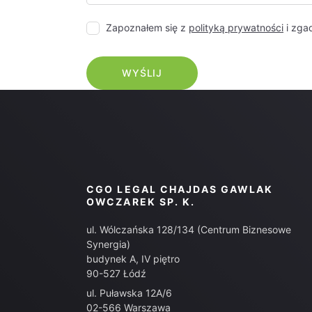
Zapoznałem się z
polityką prywatności
i zga
CGO LEGAL CHAJDAS GAWLAK
OWCZAREK SP. K.
ul. Wólczańska 128/134 (Centrum Biznesowe
Synergia)
budynek A, IV piętro
90-527 Łódź
ul. Puławska 12A/6
02-566 Warszawa