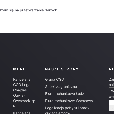
dzam się na przetwarzanie danych.
MENU
NASZE STRONY
N
Kancelaria
Grupa CGO
Za
CGO Legal
na
Spółki zagraniczne
Chajdas
Tw
Biuro rachunkowe Łódź
Gawlak
e-
Owczarek sp.
Biuro rachunkowe Warszawa
k.
Legalizacja pobytu i pracy
Kancelaria
cudzoziemców