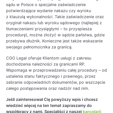
sądu w Polsce o specjalne zaświadczenie
Likwidacje i upadłości spółek
potwierdzające wydanie nakazu czy wyroku
Modelowanie i optymalizacja działalności IT
z klauzulą wykonalności. Takie zaświadczenie oraz
oryginał nakazu lub wyroku sądowego (najlepiej z
Przekształcenia spółek
tłumaczeniami przysięgłymi – to przyspiesza
Przygotowywanie umów w obrocie
procedurę), można złożyć w sądzie państwa, gdzie
międzynarodowym
przebywa dłużnik. Konieczne jest także wskazanie
swojego pełnomocnika za granicą.
Rejestracja spółek prawa handlowego
CGO Legal oferuje Klientom usługi z zakresu
Legalizacja pobytu i pracy cudzoziemców
dochodzenia należności za granicami RP.
Wspomaga w przeprowadzeniu całej procedury – od
Księgowość
ustalenia stanu faktycznego i prawnego, przez
zebranie odpowiednich dokumentów, po wszczęcie
Kontakt
całego postępowania oraz nadzór nad nim.
Jeśli zainteresował Cię powyższy wpis i chcesz
wiedzieć więcej na ten temat zapraszamy do
współpracy z nami. Specjaliści z naszej
kancelarii