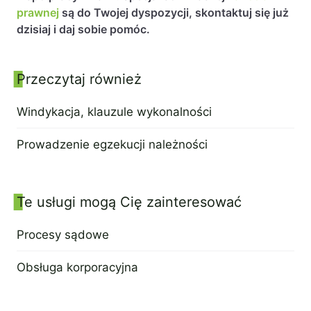
prawnej
są do Twojej dyspozycji, skontaktuj się już
PL
EN
FR
dzisiaj i daj sobie pomóc.
Przeczytaj również
Panel boczny
Windykacja, klauzule wykonalności
17 stycznia 2022
Prowadzenie egzekucji należności
17 sierpnia 2021
Te usługi mogą Cię zainteresować
Procesy sądowe
21 lipca 2022
Obsługa korporacyjna
29 lipca 2022
Wyróżniony ekspert