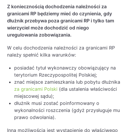
Baza wiedzy
Z koniecznością dochodzenia należności za
granicami RP będziemy mieć do czynienia, gdy
Ochrona majątku i planowanie podatkowe
dłużnik przebywa poza granicami RP i tylko tam
Doradztwo sukcesyjne
wierzyciel może dochodzić od niego
uregulowania zobowiązania.
Ochrona majątku
Planowanie podatkowe
W celu dochodzenia należności za granicami RP
należy spełnić kilka warunków:
Restrukturyzacje
Spółki zagraniczne – wsparcie
posiadać tytuł wykonawczy obowiązujący na
przedsiębiorców poza granicami RP
terytorium Rzeczypospolitej Polskiej;
znać miejsce zamieszkania lub pobytu dłużnika
za granicami Polski
(dla ustalenia właściwości
Obsługa korporacyjna
miejscowej sądu);
Bieżące doradztwo prawne
dłużnik musi zostać poinformowany o
wykonalności roszczenia (gdyż przysługuje mu
Bieżące doradztwo prawne dla spółek z
prawo odwołania).
branży IT
Doradztwo podatkowe
Inną możliwością jest wystąpienie do właściwego