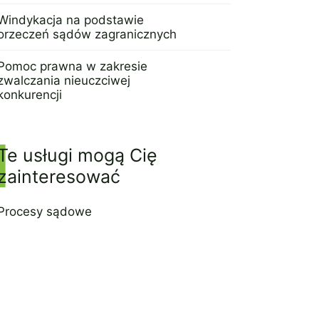
17 sierpnia 2021
Windykacja na podstawie
orzeczeń sądów zagranicznych
17 stycznia 2022
Pomoc prawna w zakresie
zwalczania nieuczciwej
konkurencji
17 stycznia 2022
Te usługi mogą Cię
zainteresować
Procesy sądowe
21 lipca 2022