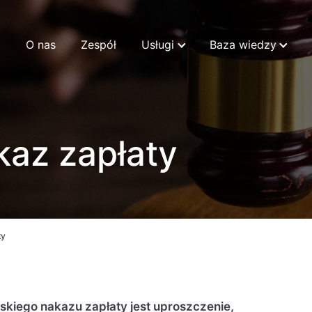
O nas
Zespół
Usługi
Baza wiedzy
kaz zapłaty
ty
kiego nakazu zapłaty jest uproszczenie,