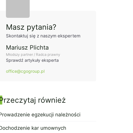
Panel boczny
Masz pytania?
Skontaktuj się z naszym ekspertem
Mariusz Plichta
Młodszy partner / Radca prawny
Sprawdź artykuły eksperta
office@cgogroup.pl
Przeczytaj również
Prowadzenie egzekucji należności
17 sierpnia 2021
Dochodzenie kar umownych