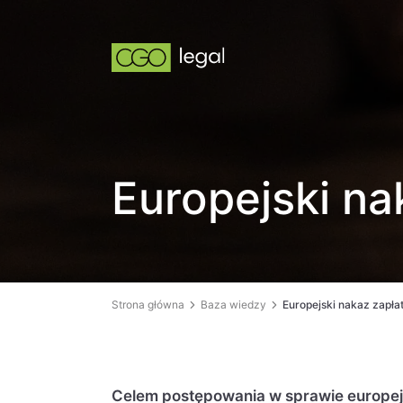
Europejski na
Strona główna
Baza wiedzy
Europejski nakaz zapła
Celem postępowania w sprawie europejs