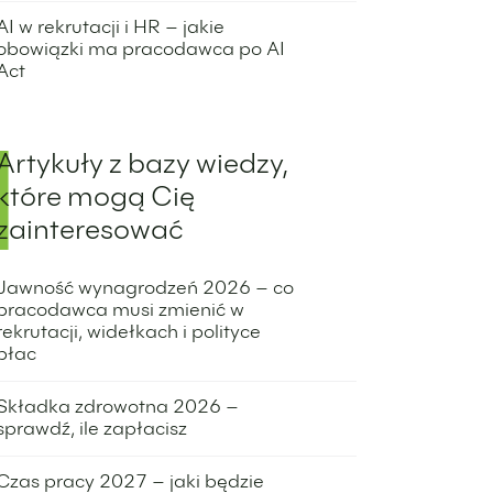
23 kwietnia 2024
AI w rekrutacji i HR – jakie
obowiązki ma pracodawca po AI
Act
12 maja 2026
Artykuły z bazy wiedzy,
które mogą Cię
zainteresować
Jawność wynagrodzeń 2026 – co
pracodawca musi zmienić w
rekrutacji, widełkach i polityce
płac
6 maja 2026
Składka zdrowotna 2026 –
sprawdź, ile zapłacisz
5 maja 2026
Czas pracy 2027 – jaki będzie