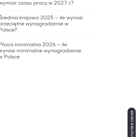
wymiar czasu pracy w 2027 r.?
29 kwietnia 2026
Średnia krajowa 2025 – ile wynosi
przeciętne wynagrodzenie w
Polsce?
26 marca 2026
Płaca minimalna 2026 – ile
wynosi minimalne wynagrodzenie
w Polsce
19 marca 2026
BIURO RACHUNKOWE ŁÓDŹ