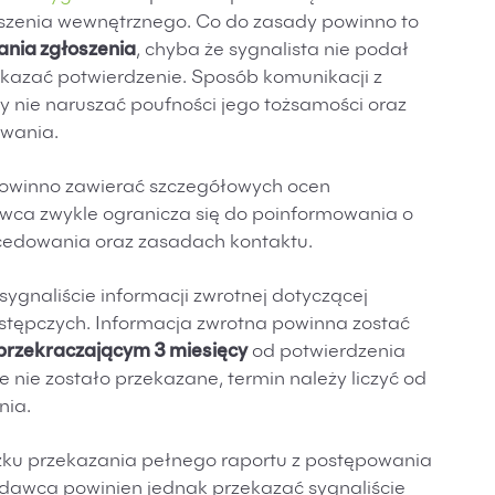
łoszenia wewnętrznego. Co do zasady powinno to
mania zgłoszenia
, chyba że sygnalista nie podał
ekazać potwierdzenie. Sposób komunikacji z
y nie naruszać poufności jego tożsamości oraz
wania.
 powinno zawierać szczegółowych ocen
wca zwykle ogranicza się do poinformowania o
rocedowania oraz zasadach kontaktu.
ygnaliście informacji zwrotnej dotyczącej
stępczych. Informacja zwrotna powinna zostać
eprzekraczającym 3 miesięcy
od potwierdzenia
e nie zostało przekazane, termin należy liczyć od
nia.
zku przekazania pełnego raportu z postępowania
codawca powinien jednak przekazać sygnaliście