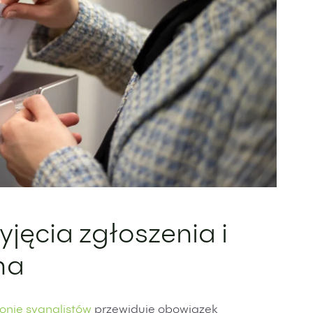
yjęcia zgłoszenia i
na
onie sygnalistów
przewiduje obowiązek