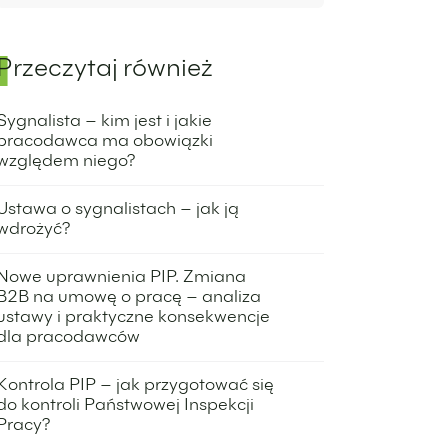
Przeczytaj również
Sygnalista – kim jest i jakie
pracodawca ma obowiązki
względem niego?
14 stycznia 2025
Ustawa o sygnalistach – jak ją
wdrożyć?
20 października 2022
Nowe uprawnienia PIP. Zmiana
B2B na umowę o pracę – analiza
ustawy i praktyczne konsekwencje
dla pracodawców
6 lipca 2026
Kontrola PIP – jak przygotować się
do kontroli Państwowej Inspekcji
Pracy?