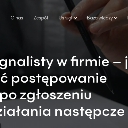
O nas
Zespół
Usługi
Baza wiedzy
nalisty w firmie – 
ć postępowanie
po zgłoszeniu
działania następcze