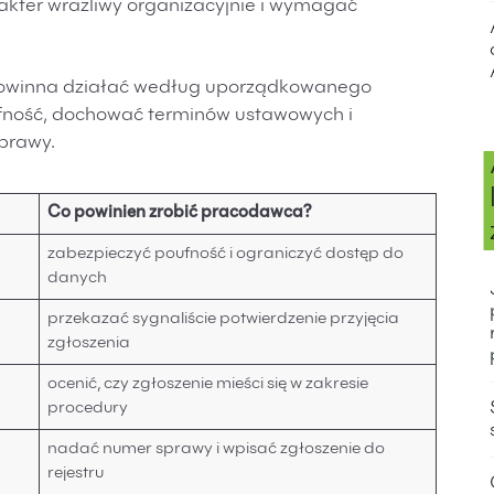
akter wrażliwy organizacyjnie i wymagać
 powinna działać według uporządkowanego
fność, dochować terminów ustawowych i
prawy.
Co powinien zrobić pracodawca?
zabezpieczyć poufność i ograniczyć dostęp do
danych
przekazać sygnaliście potwierdzenie przyjęcia
zgłoszenia
ocenić, czy zgłoszenie mieści się w zakresie
procedury
nadać numer sprawy i wpisać zgłoszenie do
rejestru