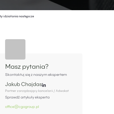
ty i działania następcze
Panel boczny
Masz pytania?
Skontaktuj się z naszym ekspertem
Jakub Chajdas
Partner zarządzający kancelarii / Adwokat
Sprawdź artykuły eksperta
office@cgogroup.pl