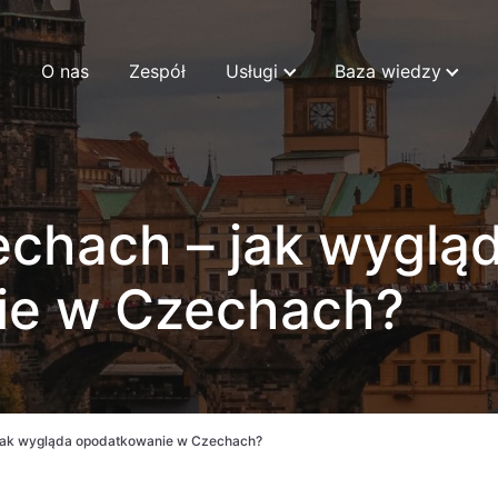
O nas
Zespół
Usługi
Baza wiedzy
echach – jak wyglą
ie w Czechach?
jak wygląda opodatkowanie w Czechach?