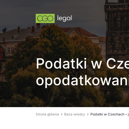
Podatki w Cz
opodatkowan
Strona główna
Baza wiedzy
Podatki w Czechach – 