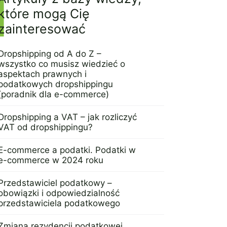
które mogą Cię
zainteresować
Dropshipping od A do Z –
wszystko co musisz wiedzieć o
aspektach prawnych i
podatkowych dropshippingu
(poradnik dla e-commerce)
29 sierpnia 2024
Dropshipping a VAT – jak rozliczyć
VAT od dropshippingu?
25 lipca 2024
E-commerce a podatki. Podatki w
e-commerce w 2024 roku
13 czerwca 2024
Przedstawiciel podatkowy –
obowiązki i odpowiedzialność
przedstawiciela podatkowego
14 maja 2024
Zmiana rezydencji podatkowej