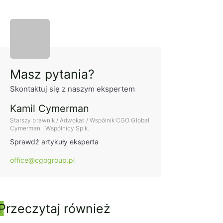
Panel boczny
Masz pytania?
Skontaktuj się z naszym ekspertem
Kamil Cymerman
Starszy prawnik / Adwokat / Wspólnik CGO Global
Cymerman i Wspólnicy Sp.k.
Sprawdź artykuły eksperta
office@cgogroup.pl
Przeczytaj również