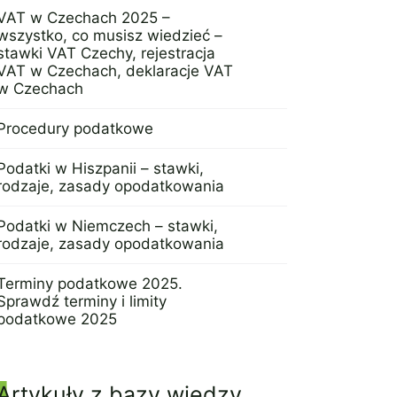
VAT w Czechach 2025 –
wszystko, co musisz wiedzieć –
stawki VAT Czechy, rejestracja
VAT w Czechach, deklaracje VAT
w Czechach
23 stycznia 2025
Procedury podatkowe
10 grudnia 2024
Podatki w Hiszpanii – stawki,
rodzaje, zasady opodatkowania
5 grudnia 2024
Podatki w Niemczech – stawki,
rodzaje, zasady opodatkowania
27 listopada 2024
Terminy podatkowe 2025.
Sprawdź terminy i limity
podatkowe 2025
3 września 2024
Artykuły z bazy wiedzy,