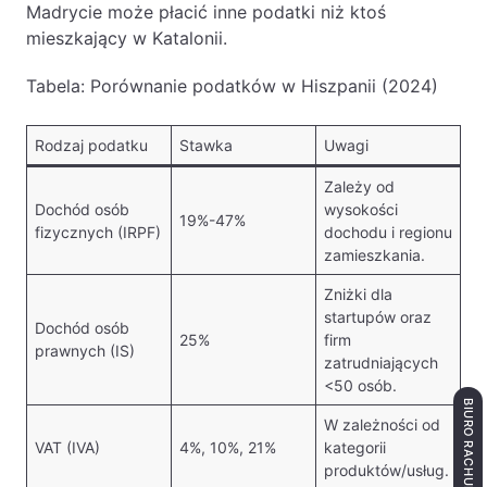
Madrycie może płacić inne podatki niż ktoś
mieszkający w Katalonii.
Tabela: Porównanie podatków w Hiszpanii (2024)
Rodzaj podatku
Stawka
Uwagi
Zależy od
Dochód osób
wysokości
19%-47%
fizycznych (IRPF)
dochodu i regionu
zamieszkania.
Zniżki dla
startupów oraz
Dochód osób
25%
firm
prawnych (IS)
zatrudniających
<50 osób.
BIURO RACHUNKOWE ŁÓDŹ
W zależności od
VAT (IVA)
4%, 10%, 21%
kategorii
produktów/usług.