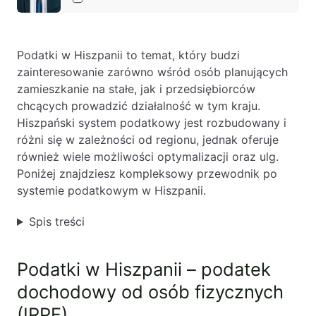
Baza wiedzy
Ochrona majątku i planowanie podatkowe
Podatki w Hiszpanii to temat, który budzi
Doradztwo sukcesyjne
zainteresowanie zarówno wśród osób planujących
Ochrona majątku
zamieszkanie na stałe, jak i przedsiębiorców
chcących prowadzić działalność w tym kraju.
Planowanie podatkowe
Hiszpański system podatkowy jest rozbudowany i
Restrukturyzacje
różni się w zależności od regionu, jednak oferuje
również wiele możliwości optymalizacji oraz ulg.
Spółki zagraniczne – wsparcie
Poniżej znajdziesz kompleksowy przewodnik po
przedsiębiorców poza granicami RP
systemie podatkowym w Hiszpanii.
Obsługa korporacyjna
Spis treści
Bieżące doradztwo prawne
Podatki w Hiszpanii – podatek
Bieżące doradztwo prawne dla spółek z
branży IT
dochodowy od osób fizycznych
Doradztwo podatkowe
(IRPF)