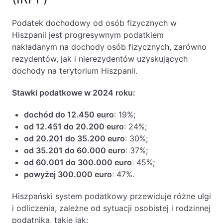
Likwidacje i upadłości spółek
Podatek dochodowy od osób fizycznych w
Modelowanie i optymalizacja działalności IT
Hiszpanii jest progresywnym podatkiem
nakładanym na dochody osób fizycznych, zarówno
Przekształcenia spółek
rezydentów, jak i nierezydentów uzyskujących
Przygotowywanie umów w obrocie
dochody na terytorium Hiszpanii.
międzynarodowym
Stawki podatkowe w 2024 roku:
Rejestracja spółek prawa handlowego
dochód do 12.450 euro
: 19%;
Legalizacja pobytu i pracy cudzoziemców
od 12.451 do 20.200 euro
: 24%;
od 20.201 do 35.200 euro
: 30%;
Księgowość
od 35.201 do 60.000 euro
: 37%;
od 60.001 do 300.000 euro
: 45%;
Kontakt
powyżej 300.000 euro
: 47%.
Hiszpański system podatkowy przewiduje różne ulgi
i odliczenia, zależne od sytuacji osobistej i rodzinnej
podatnika, takie jak: