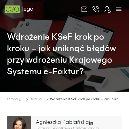
O nas
Wdrożenie KSeF krok po
Zespół
kroku – jak uniknąć błędów
Usługi
przy wdrożeniu Krajowego
Obsługa korporacyjna
Systemu e-Faktur?
Prawo pracy
Global mobility & HR
Ochrona majątku i optymalizacja podatkowa
Strona główna
Baza wiedzy
Wdrożenie KSeF krok po kroku – jak uniknąć błędów przy wdrożeniu Krajowego Systemu e-Faktur?
Doradztwo podatkowe
Spory sądowe
Agnieszka Pabiańska
Doradca podatkowy / Szefowa działu