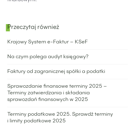
Przeczytaj również
Panel boczny
Krajowy System e-Faktur – KSeF
29 grudnia 2022
Na czym polega audyt księgowy?
9 maja 2024
Faktury od zagranicznej spółki a podatki
10 lutego 2020
Sprawozdanie finansowe terminy 2025 –
Terminy zatwierdzania i składania
sprawozdań finansowych w 2025
1 października 2024
Terminy podatkowe 2025. Sprawdź terminy
i limity podatkowe 2025
3 września 2024