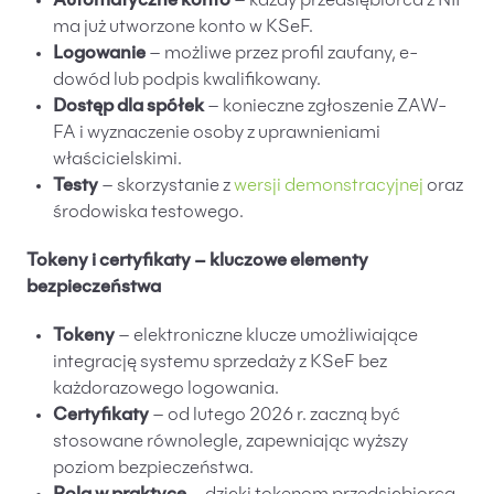
Automatyczne konto
– każdy przedsiębiorca z NIP
ma już utworzone konto w KSeF.
Logowanie
– możliwe przez profil zaufany, e-
dowód lub podpis kwalifikowany.
Dostęp dla spółek
– konieczne zgłoszenie ZAW-
FA i wyznaczenie osoby z uprawnieniami
właścicielskimi.
Testy
– skorzystanie z
wersji demonstracyjnej
oraz
środowiska testowego.
Tokeny i certyfikaty – kluczowe elementy
bezpieczeństwa
Tokeny
– elektroniczne klucze umożliwiające
integrację systemu sprzedaży z KSeF bez
każdorazowego logowania.
Certyfikaty
– od lutego 2026 r. zaczną być
stosowane równolegle, zapewniając wyższy
poziom bezpieczeństwa.