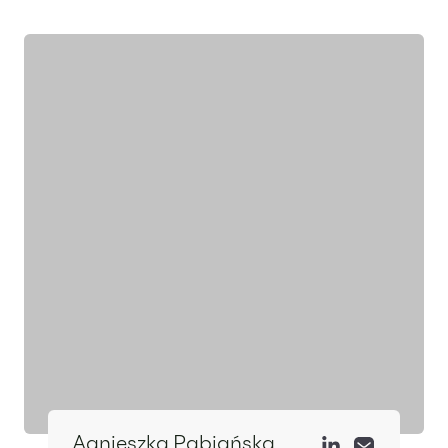
Wyróżniony ekspert
Agnieszka Pabiańska