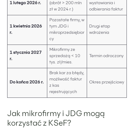
1 lutego 2026 r.
(obrót > 200 mln
wystawiania i
zł w 2024 r.)
odbierania faktur
Pozostałe firmy, w
1 kwietnia 2026
tym JDG i
Drugi etap
r.
mikroprzedsiębior
wdrożenia
cy
Mikrofirmy ze
1 stycznia 2027
sprzedażą < 10
Termin odroczony
r.
tys. zł/mies.
Brak kar za błędy,
możliwość faktur
Do końca 2026 r.
Okres przejściowy
z kas
rejestrujących
Jak mikrofirmy i JDG mogą
korzystać z KSeF?