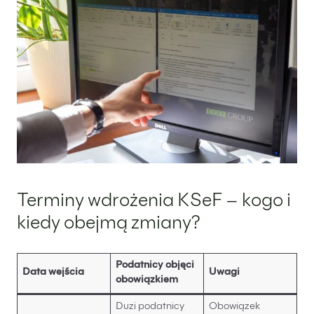
PL
EN
FR
Terminy wdrożenia KSeF – kogo i
kiedy obejmą zmiany?
Podatnicy objęci
Data wejścia
Uwagi
obowiązkiem
Duzi podatnicy
Obowiązek