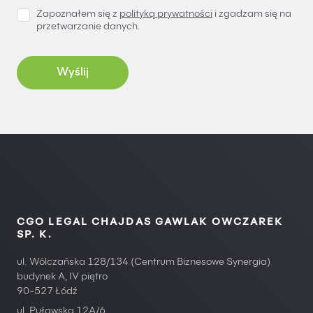
Zapoznałem się z
polityką prywatności
i zgadzam się na
przetwarzanie danych.
CGO LEGAL CHAJDAS GAWLAK OWCZAREK
SP. K.
ul. Wólczańska 128/134 (Centrum Biznesowe Synergia)
budynek A, IV piętro
90-527 Łódź
ul. Puławska 12A/6