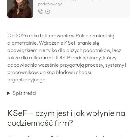
Baza wiedzy
podatkowego
Ochrona majątku i planowanie podatkowe
Doradztwo sukcesyjne
Od 2026 roku fakturowanie w Polsce zmieni się
Ochrona majątku
diametralnie. Wdrożenie KSeF stanie się
Planowanie podatkowe
obowiązkiem nie tylko dla dużych podatników, lecz
także dla mikrofirm i JDG. Przedsiębiorcy, którzy
Restrukturyzacje
odpowiednio wcześnie przygotują procesy, systemy i
Spółki zagraniczne – wsparcie przedsiębiorców
pracowników, unikną błędów i chaosu
poza granicami RP
organizacyjnego.
Spis treści
Obsługa korporacyjna
Bieżące doradztwo prawne
KSeF – czym jest i jak wpłynie na
Bieżące doradztwo prawne dla spółek z branży
codzienność firm?
IT
Doradztwo podatkowe