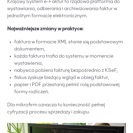
Krajowy System e-Faktur to rządowa platforma do
Likwidacje i upadłości spółek
wystawiania, odbierania i archiwizowania faktur w
jednolitym formacie elektronicznym.
Modelowanie i optymalizacja działalności IT
Najważniejsze zmiany w praktyce:
Przekształcenia spółek
Przygotowywanie umów w obrocie
faktura w formacie XML stanie się podstawowym
międzynarodowym
dokumentem,
Rejestracja spółek prawa handlowego
każda faktura trafia do systemu w momencie
wystawienia,
nabywca pobiera fakturę bezpośrednio z KSeF,
Legalizacja pobytu i pracy cudzoziemców
fiskus zyskuje bieżący wgląd w obieg faktur,
Księgowość
papier i PDF przestaną pełnić rolę podstawowej
formy rozliczeń.
Kontakt
Dla mikrofirm oznacza to konieczność pełnej
cyfryzacji procesu sprzedaży i zakupu.