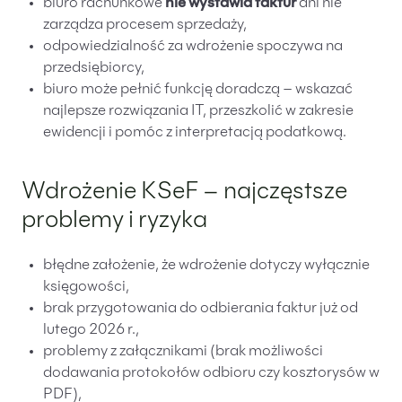
biuro rachunkowe
nie wystawia faktur
ani nie
zarządza procesem sprzedaży,
odpowiedzialność za wdrożenie spoczywa na
przedsiębiorcy,
biuro może pełnić funkcję doradczą – wskazać
najlepsze rozwiązania IT, przeszkolić w zakresie
ewidencji i pomóc z interpretacją podatkową.
Wdrożenie KSeF – najczęstsze
problemy i ryzyka
błędne założenie, że wdrożenie dotyczy wyłącznie
księgowości,
brak przygotowania do odbierania faktur już od
lutego 2026 r.,
problemy z załącznikami (brak możliwości
dodawania protokołów odbioru czy kosztorysów w
PDF),