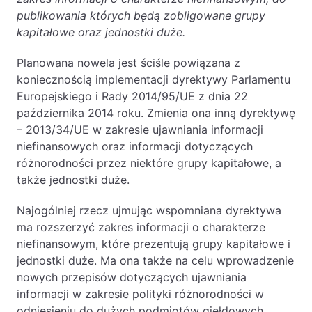
Baza wiedzy
publikowania których będą zobligowane grupy
kapitałowe oraz jednostki duże.
Ochrona majątku i planowanie podatkowe
Doradztwo sukcesyjne
Planowana nowela jest ściśle powiązana z
koniecznością implementacji dyrektywy Parlamentu
Ochrona majątku
Europejskiego i Rady 2014/95/UE z dnia 22
Planowanie podatkowe
października 2014 roku. Zmienia ona inną dyrektywę
– 2013/34/UE w zakresie ujawniania informacji
Restrukturyzacje
niefinansowych oraz informacji dotyczących
Spółki zagraniczne – wsparcie
różnorodności przez niektóre grupy kapitałowe, a
przedsiębiorców poza granicami RP
także jednostki duże.
Najogólniej rzecz ujmując wspomniana dyrektywa
Obsługa korporacyjna
ma rozszerzyć zakres informacji o charakterze
Bieżące doradztwo prawne
niefinansowym, które prezentują grupy kapitałowe i
jednostki duże. Ma ona także na celu wprowadzenie
Bieżące doradztwo prawne dla spółek z
nowych przepisów dotyczących ujawniania
branży IT
informacji w zakresie polityki różnorodności w
Doradztwo podatkowe
odniesieniu do dużych podmiotów giełdowych.