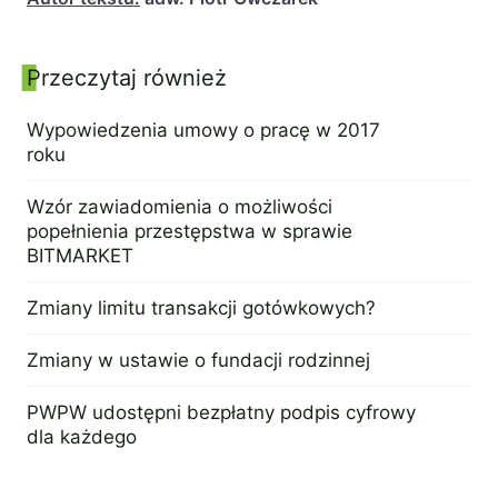
Przeczytaj również
Panel boczny
Wypowiedzenia umowy o pracę w 2017
roku
29 maja 2017
Wzór zawiadomienia o możliwości
popełnienia przestępstwa w sprawie
BITMARKET
12 lipca 2019
Zmiany limitu transakcji gotówkowych?
1 lutego 2016
Zmiany w ustawie o fundacji rodzinnej
8 marca 2023
PWPW udostępni bezpłatny podpis cyfrowy
dla każdego
14 listopada 2016