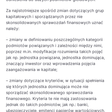
Likwidacje i upadłości spółek
Za najistotniejsze spośród zmian dotyczących grup
Modelowanie i optymalizacja działalności IT
kapitałowych i sporządzanych przez nie
skonsolidowanych sprawozdań finansowych uznać
Przekształcenia spółek
należy:
Przygotowywanie umów w obrocie
międzynarodowym
– zmiany w definiowaniu poszczególnych kategorii
podmiotów powiązanych i zależności między nimi,
Rejestracja spółek prawa handlowego
poprzez m.in. modyfikacje rozumienia takich pojęć
jak np. jednostka powiązana, jednostka dominująca,
Legalizacja pobytu i pracy cudzoziemców
znaczący inwestor oraz wprowadzenia pojęcia
zaangażowania w kapitale;
Księgowość
– zmiany dotyczące kryteriów, w sytuacji spełnienia
Kontakt
się których jednostka dominująca może nie
sporządzać skonsolidowanego sprawozdania
finansowego. Kryteria te nie mają zastosowania
jednak do takich podmiotów, jak np.: banki,
ubezpieczyciele, emitenci papierów wartościowych,