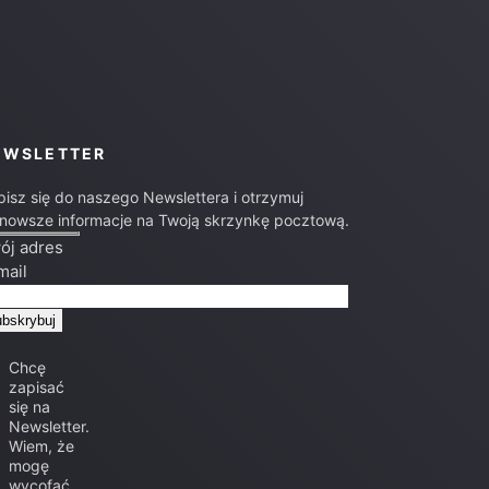
EWSLETTER
pisz się do naszego Newslettera i otrzymuj
jnowsze informacje na Twoją skrzynkę pocztową.
ój adres
mail
Chcę
zapisać
się na
Newsletter.
Wiem, że
mogę
wycofać