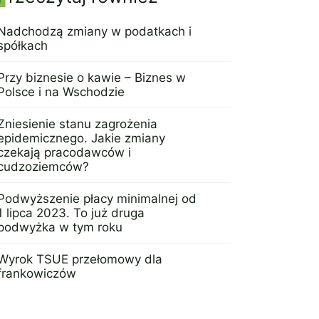
Panel boczny
Nadchodzą zmiany w podatkach i
spółkach
28 marca 2015
Przy biznesie o kawie – Biznes w
Polsce i na Wschodzie
27 września 2017
Zniesienie stanu zagrożenia
epidemicznego. Jakie zmiany
czekają pracodawców i
cudzoziemców?
27 czerwca 2023
Podwyższenie płacy minimalnej od
1 lipca 2023. To już druga
podwyżka w tym roku
29 czerwca 2023
Wyrok TSUE przełomowy dla
frankowiczów
15 czerwca 2023