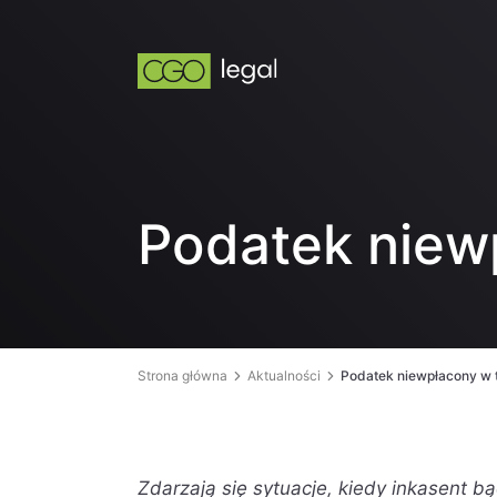
Podatek niew
Strona główna
Aktualności
Podatek niewpłacony w 
Zdarzają się sytuacje, kiedy inkasent bą