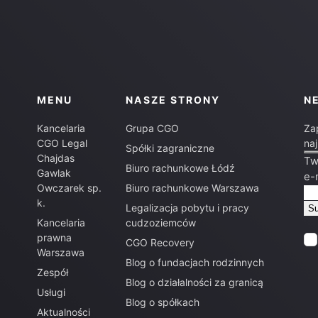
MENU
NASZE STRONY
N
Kancelaria
Grupa CGO
Za
CGO Legal
na
Spółki zagraniczne
Chajdas
Tw
Biuro rachunkowe Łódź
Gawlak
e-
Owczarek sp.
Biuro rachunkowe Warszawa
k.
Legalizacja pobytu i pracy
Kancelaria
cudzoziemców
prawna
CGO Recovery
Warszawa
Blog o fundacjach rodzinnych
Zespół
Blog o działalności za granicą
Usługi
Blog o spółkach
Aktualności