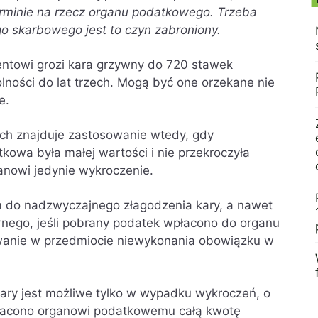
rminie na rzecz organu podatkowego. Trzeba
o skarbowego jest to czyn zabroniony.
entowi grozi kara grzywny do 720 stawek
lności do lat trzech. Mogą być one orzekane nie
e.
ch znajduje zastosowanie wtedy, gdy
kowa była małej wartości i nie przekroczyła
anowi jedynie wykroczenie.
m do nadzwyczajnego złagodzenia kary, a nawet
rnego, jeśli pobrany podatek wpłacono do organu
anie w przedmiocie niewykonania obowiązku w
ary jest możliwe tylko w wypadku wykroczeń, o
łacono organowi podatkowemu całą kwotę