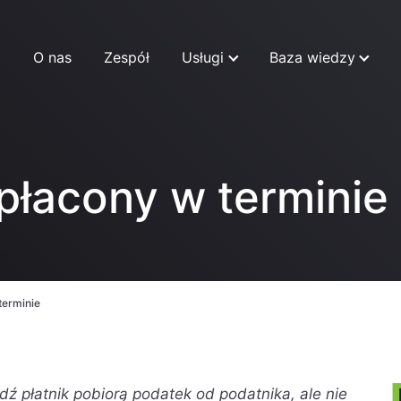
O nas
Zespół
Usługi
Baza wiedzy
płacony w terminie
terminie
dź płatnik pobiorą podatek od podatnika, ale nie