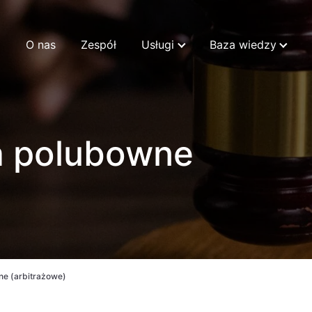
O nas
Zespół
Usługi
Baza wiedzy
a polubowne
e (arbitrażowe)