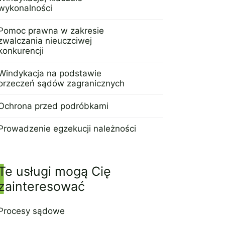
wykonalności
17 stycznia 2022
Pomoc prawna w zakresie
zwalczania nieuczciwej
konkurencji
17 stycznia 2022
Windykacja na podstawie
orzeczeń sądów zagranicznych
17 stycznia 2022
Ochrona przed podróbkami
17 stycznia 2022
Prowadzenie egzekucji należności
17 sierpnia 2021
Te usługi mogą Cię
zainteresować
Procesy sądowe