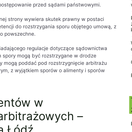
ż postępowanie przed sądami państwowymi.
nej strony wywiera skutek prawny w postaci
encji do rozstrzygania sporu objętego umową, z
wo powszechne.
adającego regulacje dotyczące sądownictwa
ch spory mogą być rozstrzygane w drodze
ony mogą poddać pod rozstrzygnięcie arbitrażu
ym, z wyjątkiem sporów o alimenty i sporów
ientów w
rbitrażowych –
a Łódź