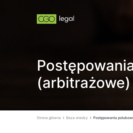
Postępowani
(arbitrażowe)
Strona główna
Baza wiedzy
Postępowania polubown