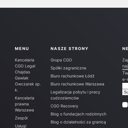
MENU
NASZE STRONY
N
Kancelaria
Grupa CGO
Za
CGO Legal
na
Spółki zagraniczne
Chajdas
Tw
Biuro rachunkowe Łódź
Gawlak
e-
Owczarek sp.
Biuro rachunkowe Warszawa
k.
Legalizacja pobytu i pracy
Kancelaria
cudzoziemców
prawna
CGO Recovery
Warszawa
Blog o fundacjach rodzinnych
Zespół
Blog o działalności za granicą
Usługi