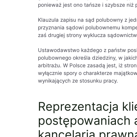
ponieważ jest ono tańsze i szybsze ni
Klauzula zapisu na sąd polubowny z jed
przyznania sądowi polubownemu kompet
zaś drugiej strony wyklucza sądownict
Ustawodawstwo każdego z państw posi
polubownego określa dziedziny, w jaki
arbitrażu. W Polsce zasadą jest, iż str
wyłącznie spory o charakterze majątkow
wynikających ze stosunku pracy.
Reprezentacja kl
postępowaniach a
kancelaria prawn