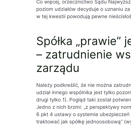
Co więcej, orzecznictwo Sądu Najwyższego
poziom udziałów decyduje o uznaniu z
w tej kwestii powodują pewne nieścisło
Spółka „prawie”
– zatrudnienie ws
zarządu
Należy podkreślić, że nie można zatrudn
udział innego wspólnika jest tylko pozo
drugi tylko 1). Pogląd taki został potw
Jedno z nich brzmi: „z perspektywy norm
6 pkt 4 ustawy o systemie ubezpieczeń 
traktować jak spółkę jednoosobową” (wyro