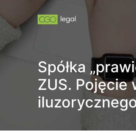
Spółka „praw
ZUS. Pojęcie 
iluzoryczneg