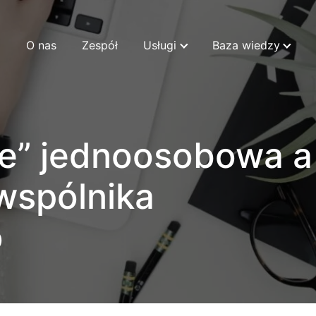
O nas
Zespół
Usługi
Baza wiedzy
ie” jednoosobowa a
wspólnika
o