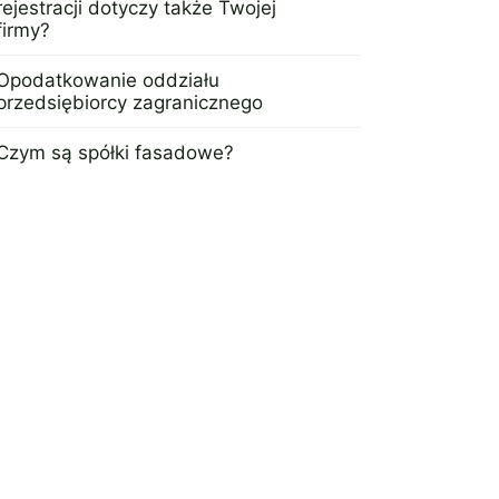
rejestracji dotyczy także Twojej
firmy?
20 sierpnia 2024
Opodatkowanie oddziału
przedsiębiorcy zagranicznego
23 maja 2023
Czym są spółki fasadowe?
28 maja 2024