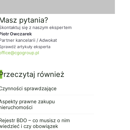
Masz pytania?
Skontaktuj się z naszym ekspertem
Piotr Owczarek
Partner kancelarii / Adwokat
Sprawdź artykuły eksperta
office@cgogroup.pl
Przeczytaj również
Czynności sprawdzające
17 sierpnia 2015
Aspekty prawne zakupu
nieruchomości
7 września 2022
Rejestr BDO – co musisz o nim
wiedzieć i czy obowiązek