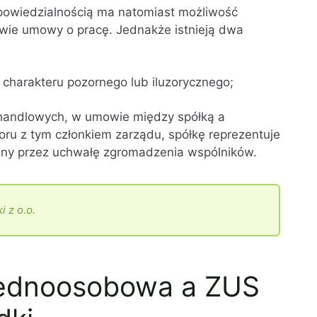
powiedzialnością ma natomiast możliwość
awie umowy o pracę. Jednakże istnieją dwa
 charakteru pozornego lub iluzorycznego;
k handlowych, w umowie między spółką a
ru z tym członkiem zarządu, spółkę reprezentuje
any przez uchwałę zgromadzenia wspólników.
i z o.o.
 jednoosobowa a ZUS