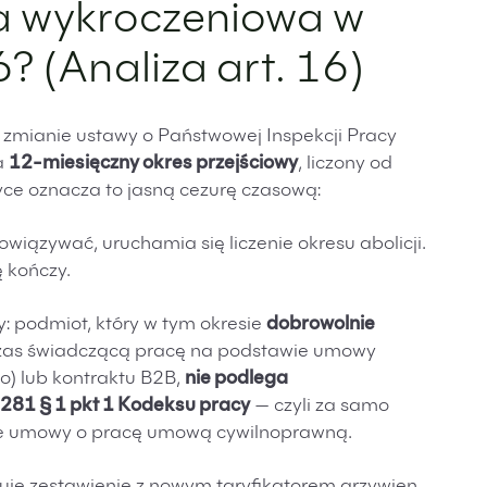
ja wykroczeniowa w
? (Analiza art. 16)
 zmianie ustawy o Państwowej Inspekcji Pracy
a
12-miesięczny okres przejściowy
, liczony od
yce oznacza to jasną cezurę czasową:
iązywać, uruchamia się liczenie okresu abolicji.
ę kończy.
 podmiot, który w tym okresie
dobrowolnie
zas świadczącą pracę na podstawie umowy
o) lub kontraktu B2B,
nie podlega
 281 § 1 pkt 1 Kodeksu pracy
— czyli za samo
e umowy o pracę umową cywilnoprawną.