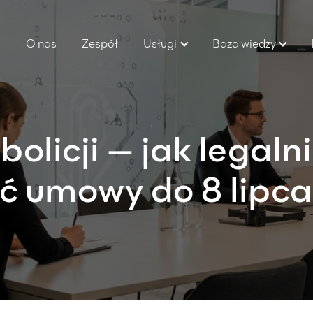
O nas
Zespół
Usługi
Baza wiedzy
olicji — jak legaln
 umowy do 8 lipca