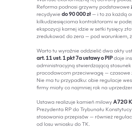
Wartość ekonomiczną tej ochrony pokazu
Reforma podnosi grzywny podstawowe
recydywie
do 90 000 zł
— i to za każdą 
kilkudziesięcioma kontraktorami w pod
ekspozycji karnej idzie w setki tysięcy zł
zredukować do zera — pod warunkiem, że 
Warto tu wyraźnie oddzielić dwa akty 
art. 11 ust. 1 pkt 7a ustawy o PIP
daje ins
administracyjną stwierdzającą stosunek
pracodawcom przeciwwagę — czasowe zw
Nie ma tu przypadku: obie regulacje wes
firmy miały co najmniej rok na uprzedze
Ustawa realizuje kamień milowy
A72G K
Prezydenta RP do Trybunału Konstytucyj
stosowania przepisów — również regulacji
od losu wniosku do TK.