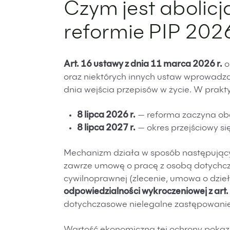
Czym jest abolic
reformie PIP 2026
Art. 16 ustawy z dnia 11 marca 2026 r.
o
oraz niektórych innych ustaw wprowadz
dnia wejścia przepisów w życie. W prakt
8 lipca 2026 r.
— reforma zaczyna obow
8 lipca 2027 r.
— okres przejściowy si
Mechanizm działa w sposób następujący:
zawrze umowę o pracę z osobą dotychc
cywilnoprawnej (zlecenie, umowa o dzieł
odpowiedzialności wykroczeniowej z art.
dotychczasowe nielegalne zastępowani