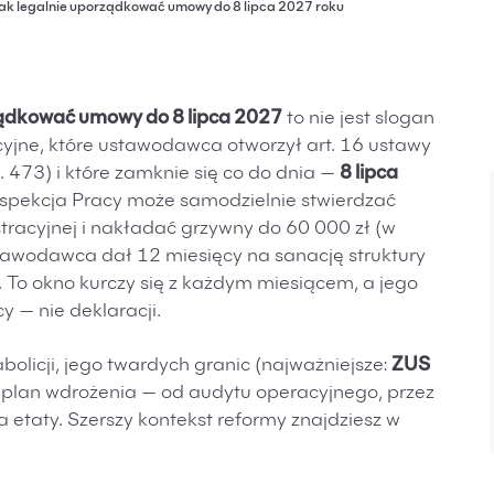
 jak legalnie uporządkować umowy do 8 lipca 2027 roku
rządkować umowy do 8 lipca 2027
to nie jest slogan
cyjne, które ustawodawca otworzył art. 16 ustawy
. 473) i które zamknie się co do dnia —
8 lipca
spekcja Pracy może samodzielnie stwierdzać
tracyjnej i nakładać grzywny do 60 000 zł (w
tawodawca dał 12 miesięcy na sanację struktury
. To okno kurczy się z każdym miesiącem, a jego
 — nie deklaracji.
olicji, jego twardych granic (najważniejsze:
ZUS
z plan wdrożenia — od audytu operacyjnego, przez
a etaty. Szerszy kontekst reformy znajdziesz w