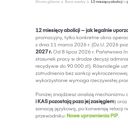
Strona główna
Baza wiedzy
12 miesięcy abolicji —
12 miesięcy abolicji — jak legalnie upo
promocyjny, tylko konkretne okno opera
z dnia 11 marca 2026 r. (Dz.U. 2026 poz
2027 r.
Od 8 lipca 2026 r. Państwowa In
stosunek pracy w drodze decyzji adminis
recydywie do 90 000 zł). Równolegle us
zatrudnienia bez sankcji wykroczeniowej
wykorzystanie wymaga rzeczywistej pracy
Poniżej znajdziesz analizę mechanizmu ab
i KAS pozostają poza jej zasięgiem
) ora
sanację językową, po konwersję relacji n
przewodniku:
Nowe uprawnienia PIP
.