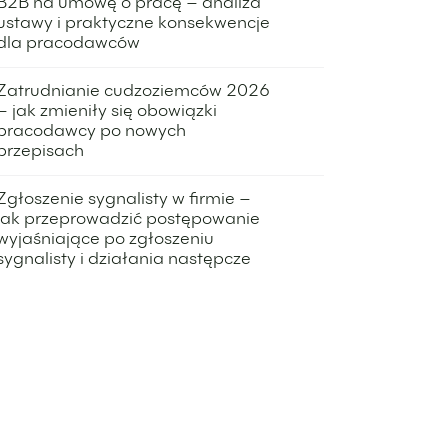
B2B na umowę o pracę – analiza
ustawy i praktyczne konsekwencje
dla pracodawców
6 lipca 2026
Zatrudnianie cudzoziemców 2026
– jak zmieniły się obowiązki
pracodawcy po nowych
przepisach
24 maja 2026
Zgłoszenie sygnalisty w firmie –
jak przeprowadzić postępowanie
wyjaśniające po zgłoszeniu
sygnalisty i działania następcze
12 maja 2026