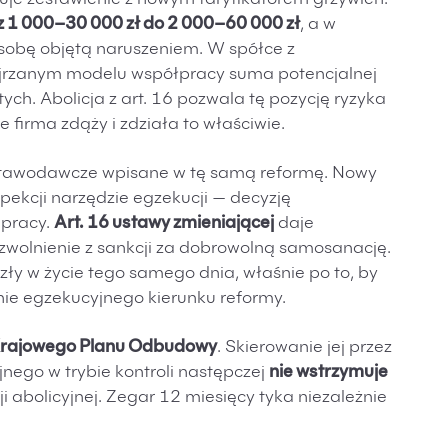
je zestawienie z nowym taryfikatorem grzywien.
z 1 000–30 000 zł do 2 000–60 000 zł
, a w
osobę objętą naruszeniem. W spółce z
ejrzanym modelu współpracy suma potencjalnej
otych. Abolicja z art. 16 pozwala tę pozycję ryzyka
firma zdąży i zdziała to właściwie.
ustawodawcze wpisane w tę samą reformę. Nowy
pekcji narzędzie egzekucji — decyzję
 pracy.
Art. 16 ustawy zmieniającej
daje
olnienie z sankcji za dobrowolną samosanację.
zły w życie tego samego dnia, właśnie po to, by
nie egzekucyjnego kierunku reformy.
rajowego Planu Odbudowy
. Skierowanie jej przez
nego w trybie kontroli następczej
nie wstrzymuje
 abolicyjnej. Zegar 12 miesięcy tyka niezależnie