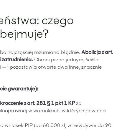
eństwa: czego
obejmuje?
 bo najczęściej rozumiana błędnie.
Abolicja z art.
i zatrudnienia.
Chroni przed jednym, ściśle
— i pozostawia otwarte dwa inne, znacznie
ście gwarantuje):
kroczenie z art. 281 § 1 pkt 1 KP
za
lnoprawnej w warunkach, w których powinna
a wniosek PIP (do 60 000 zł, w recydywie do 90