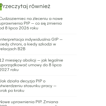
Przeczytaj również
Cudzoziemiec na zleceniu a nowe
uprawnienia PIP — co się zmienia
od 8 lipca 2026 roku
6 lipca 2026
Interpretacja indywidualna GIP —
kiedy chroni, a kiedy szkodzi w
relacjach B2B
6 lipca 2026
12 miesięcy abolicji — jak legalnie
uporządkować umowy do 8 lipca
2027 roku
6 lipca 2026
Jak działa decyzja PIP o
stwierdzeniu stosunku pracy —
krok po kroku
6 lipca 2026
Nowe uprawnienia PIP. Zmiana