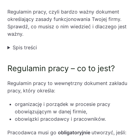
Baza wiedzy
Regulamin pracy, czyli bardzo ważny dokument
Ochrona majątku i planowanie podatkowe
określający zasady funkcjonowania Twojej firmy.
Sprawdź, co musisz o nim wiedzieć i dlaczego jest
Doradztwo sukcesyjne
ważny.
Ochrona majątku
Spis treści
Planowanie podatkowe
Restrukturyzacje
Regulamin pracy – co to jest?
Spółki zagraniczne – wsparcie
przedsiębiorców poza granicami RP
Regulamin pracy to wewnętrzny dokument zakładu
pracy, który określa:
Obsługa korporacyjna
organizację i porządek w procesie pracy
Bieżące doradztwo prawne
obowiązującym w danej firmie,
Bieżące doradztwo prawne dla spółek z
obowiązki pracodawcy i pracowników.
branży IT
Pracodawca musi go
obligatoryjnie
utworzyć, jeśli:
Doradztwo podatkowe