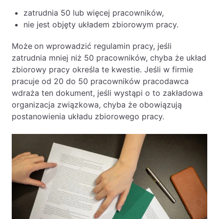
Likwidacje i upadłości spółek
zatrudnia 50 lub więcej pracowników,
nie jest objęty układem zbiorowym pracy.
Modelowanie i optymalizacja działalności IT
Może
on wprowadzić regulamin pracy, jeśli
Przekształcenia spółek
zatrudnia mniej niż 50 pracowników, chyba że układ
Przygotowywanie umów w obrocie
zbiorowy pracy określa te kwestie. Jeśli w firmie
międzynarodowym
pracuje od 20 do 50 pracowników pracodawca
wdraża ten dokument, jeśli wystąpi o to zakładowa
Rejestracja spółek prawa handlowego
organizacja związkowa, chyba że obowiązują
postanowienia układu zbiorowego pracy.
Legalizacja pobytu i pracy cudzoziemców
Księgowość
Kontakt