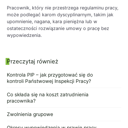
Pracownik, który nie przestrzega regulaminu pracy,
może podlegać karom dyscyplinarnym, takim jak
upomnienie, nagana, kara pieniężna lub w
ostateczności rozwiązanie umowy o pracę bez
wypowiedzenia.
Przeczytaj również
Panel boczny
Kontrola PIP – jak przygotować się do
kontroli Państwowej Inspekcji Pracy?
23 kwietnia 2024
Co składa się na koszt zatrudnienia
pracownika?
20 czerwca 2022
Zwolnienia grupowe
25 października 2018
Okresy wypowiedzenia w prawie pracy.