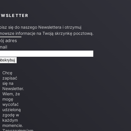
EWSLETTER
pisz się do naszego Newslettera i otrzymuj
jnowsze informacje na Twoją skrzynkę pocztową.
ój adres
mail
Chcę
zapisać
się na
Newsletter.
Wiem, że
mogę
wycofać
udzieloną
zgodę w
każdym
momencie.
Zapoznałem/am