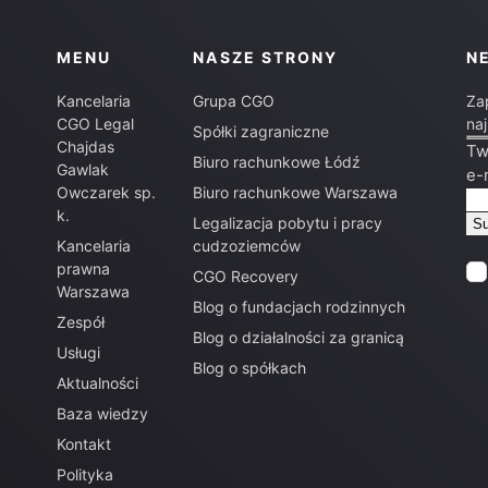
MENU
NASZE STRONY
N
Kancelaria
Grupa CGO
Za
CGO Legal
na
Spółki zagraniczne
Chajdas
Tw
Biuro rachunkowe Łódź
Gawlak
e-
Owczarek sp.
Biuro rachunkowe Warszawa
k.
Legalizacja pobytu i pracy
Kancelaria
cudzoziemców
prawna
CGO Recovery
Warszawa
Blog o fundacjach rodzinnych
Zespół
Blog o działalności za granicą
Usługi
Blog o spółkach
Aktualności
Baza wiedzy
Kontakt
Polityka