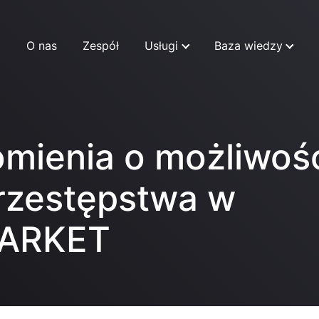
O nas
Zespół
Usługi
Baza wiedzy
mienia o możliwoś
przestępstwa w
MARKET