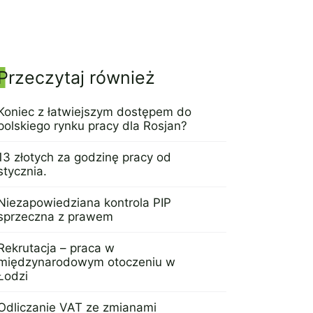
Panel boczny
Przeczytaj również
Koniec z łatwiejszym dostępem do
polskiego rynku pracy dla Rosjan?
3 listopada 2022
13 złotych za godzinę pracy od
stycznia.
18 lipca 2016
Niezapowiedziana kontrola PIP
sprzeczna z prawem
29 lutego 2016
Rekrutacja – praca w
międzynarodowym otoczeniu w
Łodzi
6 stycznia 2015
Odliczanie VAT ze zmianami