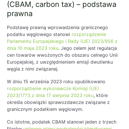
(CBAM, carbon tax) – podstawa
PL
EN
FR
prawna
Podstawę prawną wprowadzenia granicznego
podatku węglowego stanowi
rozporządzenie
Parlamentu Europejskiego i Rady (UE) 2023/956 z
dnia 10 maja 2023 roku
. Jego celem jest regulacja
cen towarów wwożonych do obszaru celnego Unii
Europejskiej, z uwzględnieniem emisji dwutlenku
węgla z nimi związanej.
W dniu 15 września 2023 roku opublikowano
rozporządzenie wykonawcze Komisji (UE)
2023/1773 z dnia 17 sierpnia 2023 roku
, które
określa obowiązki sprawozdawcze związane z
granicznym podatkiem węglowym.
Co istotne, podatek CBAM stanowi jeden z trzech
filarów
unijnego planu neutralności klimatycznej
,