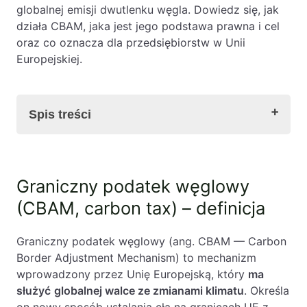
Baza wiedzy
globalnej emisji dwutlenku węgla. Dowiedz się, jak
działa CBAM, jaka jest jego podstawa prawna i cel
Ochrona majątku i planowanie podatkowe
oraz co oznacza dla przedsiębiorstw w Unii
Europejskiej.
Doradztwo sukcesyjne
Ochrona majątku
Planowanie podatkowe
Spis treści
Restrukturyzacje
Spółki zagraniczne – wsparcie
Graniczny podatek węglowy (CBAM, carbon tax)
przedsiębiorców poza granicami RP
Graniczny podatek węglowy
– definicja
Graniczny podatek węglowy (CBAM, carbon tax)
(CBAM, carbon tax) – definicja
Obsługa korporacyjna
– podstawa prawna
Graniczny podatek węglowy (CBAM, carbon tax)
Bieżące doradztwo prawne
Graniczny podatek węglowy (ang. CBAM — Carbon
– cel wprowadzenia
Border Adjustment Mechanism) to mechanizm
Bieżące doradztwo prawne dla spółek z
Graniczny podatek węglowy (CBAM, carbon tax)
wprowadzony przez Unię Europejską, który
ma
branży IT
– zakres
służyć
globalnej walce ze zmianami klimatu
. Określa
Doradztwo podatkowe
Jak i do kiedy wdrożyć graniczny podatek