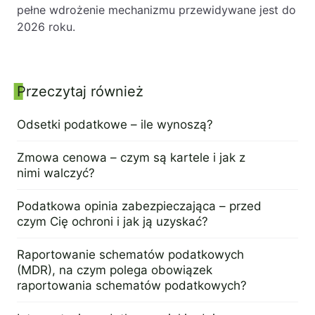
pełne wdrożenie mechanizmu przewidywane jest do
2026 roku.
Przeczytaj również
Panel boczny
Odsetki podatkowe – ile wynoszą?
2 maja 2024
Zmowa cenowa – czym są kartele i jak z
nimi walczyć?
26 kwietnia 2024
Podatkowa opinia zabezpieczająca – przed
czym Cię ochroni i jak ją uzyskać?
18 kwietnia 2024
Raportowanie schematów podatkowych
(MDR), na czym polega obowiązek
raportowania schematów podatkowych?
16 kwietnia 2024