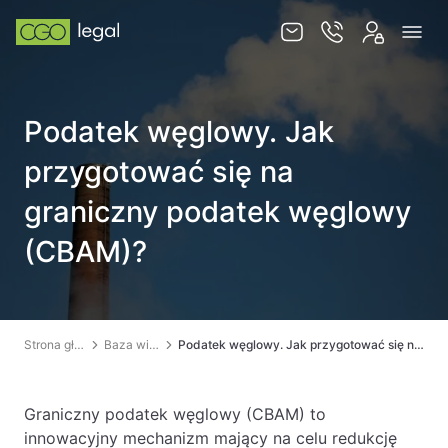
O nas
Podatek węglowy. Jak
Zespół
przygotować się na
Usługi
graniczny podatek węglowy
Obsługa korporacyjna
(CBAM)?
Prawo pracy
Global mobility & HR
Ochrona majątku i optymalizacja podatkowa
Strona główna
Baza wiedzy
Podatek węglowy. Jak przygotować się na graniczny podatek węglowy (CBAM)?
Doradztwo podatkowe
Spory sądowe
Graniczny podatek węglowy (CBAM) to
innowacyjny mechanizm mający na celu redukcję