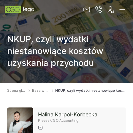
O nas
NKUP, czyli wydatki
Zespół
niestanowiące kosztów
Usługi
uzyskania przychodu
Obsługa korporacyjna
Prawo pracy
Global mobility & HR
Strona główna
Baza wiedzy
NKUP, czyli wydatki niestanowiące kosztów uzyskania przychodu
Ochrona majątku i optymalizacja podatkowa
Doradztwo podatkowe
Halina Karpol-Korbecka
Spory sądowe
Prezes CGO Accounting