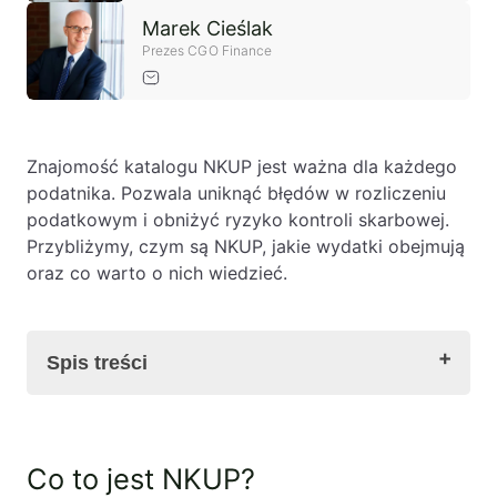
Baza wiedzy
Marek Cieślak
Prezes CGO Finance
Ochrona majątku i planowanie podatkowe
Doradztwo sukcesyjne
Ochrona majątku
Znajomość katalogu NKUP jest ważna dla każdego
Planowanie podatkowe
podatnika. Pozwala uniknąć błędów w rozliczeniu
Restrukturyzacje
podatkowym i obniżyć ryzyko kontroli skarbowej.
Przybliżymy, czym są NKUP, jakie wydatki obejmują
Spółki zagraniczne – wsparcie
oraz co warto o nich wiedzieć.
przedsiębiorców poza granicami RP
Obsługa korporacyjna
Spis treści
Bieżące doradztwo prawne
Bieżące doradztwo prawne dla spółek z
branży IT
Co to jest NKUP?
Co to jest NKUP?
Katalog wydatków zaliczanych do NKUP
Doradztwo podatkowe