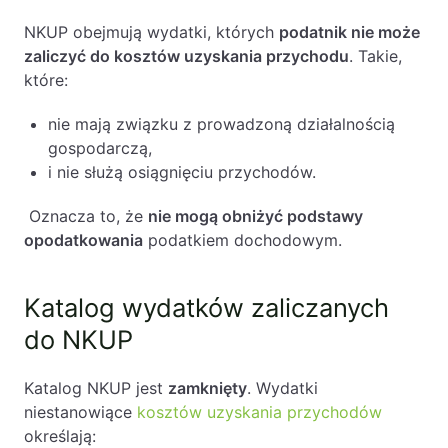
Przykłady wydatków zaliczanych do NKUP
Likwidacje i upadłości spółek
NKUP obejmują wydatki, których
NKUP a koszty uzyskania przychodu
podatnik nie może
zaliczyć do kosztów uzyskania przychodu
Czy można zakwestionować koszty uzyskania
. Takie,
Modelowanie i optymalizacja działalności IT
które:
przychodu?
Przekształcenia spółek
Skutki zakwestionowania kosztów uzyskania
nie mają związku z prowadzoną działalnością
przychodu
Przygotowywanie umów w obrocie
gospodarczą,
Wyjątki od katalogu wydatków zaliczanych do
międzynarodowym
i nie służą osiągnięciu przychodów.
NKUP
Rejestracja spółek prawa handlowego
Konsekwencje błędnego zaliczenia wydatków do
Oznacza to, że
nie mogą obniżyć podstawy
NKUP
opodatkowania
podatkiem dochodowym.
NKUP a środki trwałe
Legalizacja pobytu i pracy cudzoziemców
NKUP, czyli wydatki niestanowiące kosztów
Księgowość
uzyskania przychodu. Podsumowanie
Katalog wydatków zaliczanych
FAQ – Pytania i odpowiedzi na temat: NKUP
do NKUP
Kontakt
Katalog NKUP jest
zamknięty
. Wydatki
niestanowiące
kosztów uzyskania przychodów
określają: