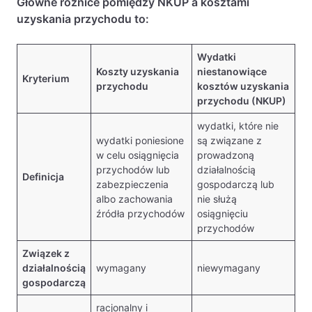
Główne różnice pomiędzy NKUP a kosztami
uzyskania przychodu to:
Wydatki
Koszty uzyskania
niestanowiące
Kryterium
przychodu
kosztów uzyskania
przychodu (NKUP)
wydatki, które nie
wydatki poniesione
są związane z
w celu osiągnięcia
prowadzoną
przychodów lub
działalnością
Definicja
zabezpieczenia
gospodarczą lub
albo zachowania
nie służą
źródła przychodów
osiągnięciu
przychodów
Związek z
działalnością
wymagany
niewymagany
gospodarczą
racjonalny i