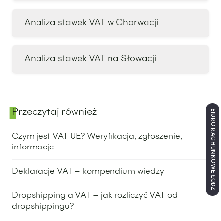
Analiza stawek VAT w Chorwacji
Analiza stawek VAT na Słowacji
Przeczytaj również
BIURO RACHUNKOWE ŁÓDŹ
Panel boczny
Czym jest VAT UE? Weryfikacja, zgłoszenie,
informacje
4 lipca 2024
Deklaracje VAT – kompendium wiedzy
1 września 2025
Dropshipping a VAT – jak rozliczyć VAT od
dropshippingu?