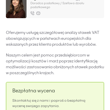
Doradca podatkowy / Szefowa działu
Likwidacje i upadłości spółek
podatkowego
Modelowanie i optymalizacja działalności IT
Przekształcenia spółek
Oferujemy usługę szczegółowej analizy stawek VAT
Przygotowywanie umów w obrocie
międzynarodowym
obowiązujących w państwach europejskich dla
wskazanych przez klienta produktów lub wyrobów.
Rejestracja spółek prawa handlowego
Naszym celem jest pomoc przedsiębiorcom w
optymalizacji kosztów i marż poprzez identyfikację
Legalizacja pobytu i pracy cudzoziemców
możliwości zastosowania obniżonych stawek podatku
Księgowość
w poszczególnych krajach.
Kontakt
Bezpłatna wycena
Skontaktuj się z nami i poproś o bezpłatną
wycenę swojego zapytania.