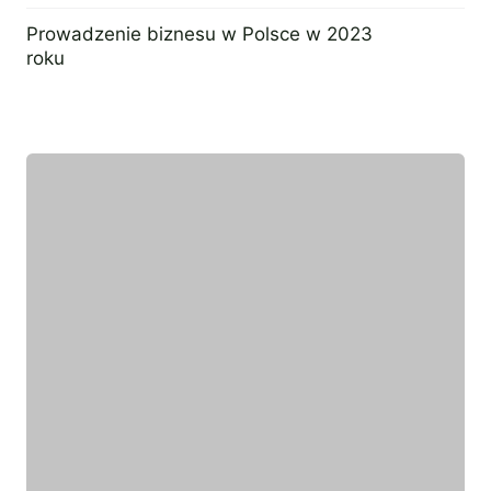
13 kwietnia 2023
Prowadzenie biznesu w Polsce w 2023
roku
23 lutego 2023
Wyróżniony ekspert