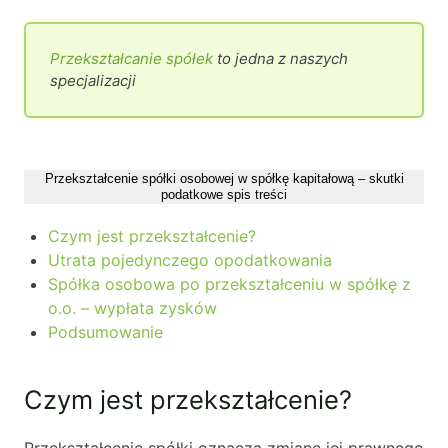
Likwidacje i upadłości spółek
Przekształcanie spółek
to jedna z naszych
Modelowanie i optymalizacja działalności IT
specjalizacji
Przekształcenia spółek
Przygotowywanie umów w obrocie
międzynarodowym
Przekształcenie spółki osobowej w spółkę kapitałową – skutki
Rejestracja spółek prawa handlowego
podatkowe spis treści
Czym jest przekształcenie?
Legalizacja pobytu i pracy cudzoziemców
Utrata pojedynczego opodatkowania
Spółka osobowa po przekształceniu w spółkę z
Księgowość
o.o. – wypłata zysków
Podsumowanie
Kontakt
Czym jest przekształcenie?