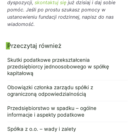
dyspozycji,
skontaktuj się
już dzisiaj i daj sobie
pomóc. Jeśli po prostu szukasz pomocy w
ustanowieniu fundacji rodzinnej, napisz do nas
wiadomość.
Przeczytaj również
Panel boczny
Skutki podatkowe przekształcenia
przedsiębiorcy jednoosobowego w spółkę
kapitałową
14 czerwca 2023
Obowiązki członka zarządu spółki z
ograniczoną odpowiedzialnością
5 czerwca 2023
Przedsiębiorstwo w spadku – ogólne
informacje i aspekty podatkowe
30 maja 2023
Spółka z o.o. – wady i zalety