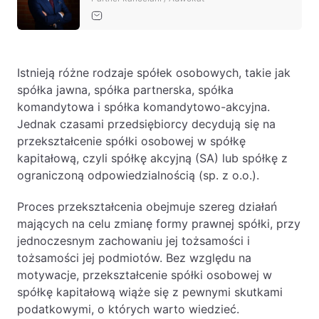
Baza wiedzy
Ochrona majątku i planowanie podatkowe
Doradztwo sukcesyjne
Istnieją różne rodzaje spółek osobowych, takie jak
Ochrona majątku
spółka jawna, spółka partnerska, spółka
komandytowa i spółka komandytowo-akcyjna.
Planowanie podatkowe
Jednak czasami przedsiębiorcy decydują się na
Restrukturyzacje
przekształcenie spółki osobowej w spółkę
kapitałową, czyli spółkę akcyjną (SA) lub spółkę z
Spółki zagraniczne – wsparcie
ograniczoną odpowiedzialnością (sp. z o.o.).
przedsiębiorców poza granicami RP
Proces przekształcenia obejmuje szereg działań
Obsługa korporacyjna
mających na celu zmianę formy prawnej spółki, przy
jednoczesnym zachowaniu jej tożsamości i
Bieżące doradztwo prawne
tożsamości jej podmiotów. Bez względu na
Bieżące doradztwo prawne dla spółek z
motywacje, przekształcenie spółki osobowej w
branży IT
spółkę kapitałową wiąże się z pewnymi skutkami
podatkowymi, o których warto wiedzieć.
Doradztwo podatkowe