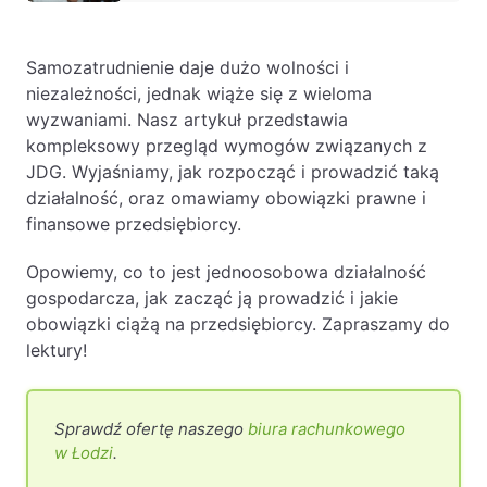
Baza wiedzy
Ochrona majątku i planowanie podatkowe
Samozatrudnienie daje dużo wolności i
niezależności, jednak wiąże się z wieloma
Doradztwo sukcesyjne
wyzwaniami. Nasz artykuł przedstawia
Ochrona majątku
kompleksowy przegląd wymogów związanych z
JDG. Wyjaśniamy, jak rozpocząć i prowadzić taką
Planowanie podatkowe
działalność, oraz omawiamy obowiązki prawne i
Restrukturyzacje
finansowe przedsiębiorcy.
Spółki zagraniczne – wsparcie
Opowiemy, co to jest jednoosobowa działalność
przedsiębiorców poza granicami RP
gospodarcza, jak zacząć ją prowadzić i jakie
obowiązki ciążą na przedsiębiorcy. Zapraszamy do
Obsługa korporacyjna
lektury!
Bieżące doradztwo prawne
Bieżące doradztwo prawne dla spółek z
Sprawdź ofertę naszego
biura rachunkowego
branży IT
w Łodzi
.
Doradztwo podatkowe