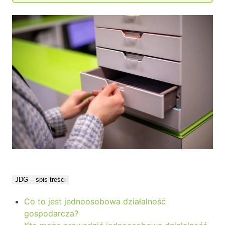
Likwidacje i upadłości spółek
Modelowanie i optymalizacja działalności IT
Przekształcenia spółek
Przygotowywanie umów w obrocie
międzynarodowym
Rejestracja spółek prawa handlowego
Legalizacja pobytu i pracy cudzoziemców
Księgowość
Kontakt
JDG – spis treści
Co to jest jednoosobowa działalność
gospodarcza?