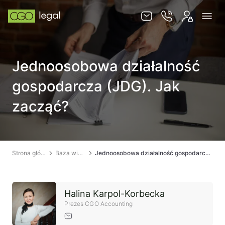
O nas
Jednoosobowa działalność
Zespół
gospodarcza (JDG). Jak
Usługi
zacząć?
Obsługa korporacyjna
Prawo pracy
Global mobility & HR
Strona główna
Baza wiedzy
Jednoosobowa działalność gospodarcza (JDG). Jak zacząć?
Ochrona majątku i optymalizacja podatkowa
Doradztwo podatkowe
Halina Karpol-Korbecka
Spory sądowe
Prezes CGO Accounting