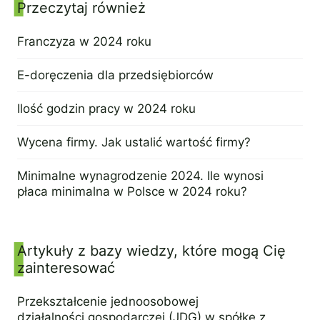
Przeczytaj również
Panel boczny
Franczyza w 2024 roku
19 października 2023
E-doręczenia dla przedsiębiorców
9 października 2023
Ilość godzin pracy w 2024 roku
28 września 2023
Wycena firmy. Jak ustalić wartość firmy?
19 września 2023
Minimalne wynagrodzenie 2024. Ile wynosi
płaca minimalna w Polsce w 2024 roku?
29 sierpnia 2023
Artykuły z bazy wiedzy, które mogą Cię
zainteresować
Przekształcenie jednoosobowej
działalności gospodarczej (JDG) w spółkę z