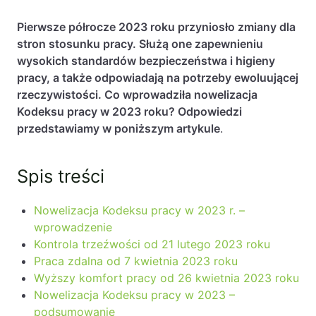
Baza wiedzy
Pierwsze półrocze 2023 roku przyniosło zmiany dla
Ochrona majątku i planowanie podatkowe
stron stosunku pracy. Służą one zapewnieniu
wysokich standardów bezpieczeństwa i higieny
Doradztwo sukcesyjne
pracy, a także odpowiadają na potrzeby ewoluującej
Ochrona majątku
rzeczywistości. Co wprowadziła nowelizacja
Kodeksu pracy w 2023 roku? Odpowiedzi
Planowanie podatkowe
przedstawiamy w poniższym artykule
.
Restrukturyzacje
Spółki zagraniczne – wsparcie
Spis treści
przedsiębiorców poza granicami RP
Nowelizacja Kodeksu pracy w 2023 r. –
Obsługa korporacyjna
wprowadzenie
Bieżące doradztwo prawne
Kontrola trzeźwości od 21 lutego 2023 roku
Praca zdalna od 7 kwietnia 2023 roku
Bieżące doradztwo prawne dla spółek z
Wyższy komfort pracy od 26 kwietnia 2023 roku
branży IT
Nowelizacja Kodeksu pracy w 2023 –
Doradztwo podatkowe
podsumowanie