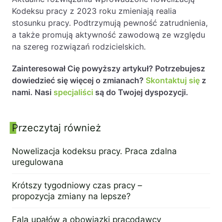
Kodeksu pracy z 2023 roku zmieniają realia
stosunku pracy. Podtrzymują pewność zatrudnienia,
a także promują aktywność zawodową ze względu
na szereg rozwiązań rodzicielskich.
Zainteresował Cię powyższy artykuł? Potrzebujesz
dowiedzieć się więcej o zmianach?
Skontaktuj się
z
nami. Nasi
specjaliści
są do Twojej dyspozycji.
Przeczytaj również
Panel boczny
Nowelizacja kodeksu pracy. Praca zdalna
uregulowana
2 grudnia 2022
Krótszy tygodniowy czas pracy –
propozycja zmiany na lepsze?
22 listopada 2022
Fala upałów a obowiązki pracodawcy