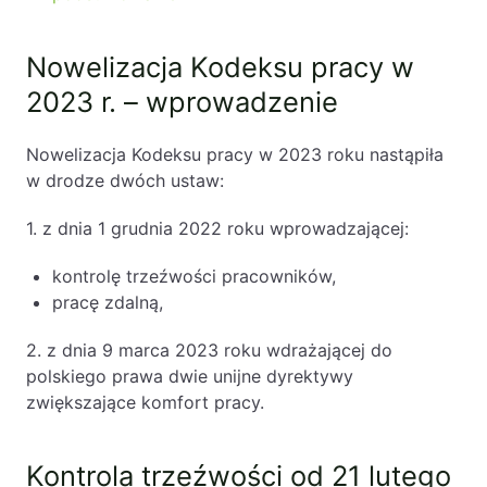
Likwidacje i upadłości spółek
Nowelizacja Kodeksu pracy w
Modelowanie i optymalizacja działalności IT
2023 r. – wprowadzenie
Przekształcenia spółek
Przygotowywanie umów w obrocie
Nowelizacja Kodeksu pracy w 2023 roku nastąpiła
międzynarodowym
w drodze dwóch ustaw:
Rejestracja spółek prawa handlowego
1. z dnia 1 grudnia 2022 roku wprowadzającej:
Legalizacja pobytu i pracy cudzoziemców
kontrolę trzeźwości pracowników,
pracę zdalną,
Księgowość
2. z dnia 9 marca 2023 roku wdrażającej do
Kontakt
polskiego prawa dwie unijne dyrektywy
zwiększające komfort pracy.
Kontrola trzeźwości od 21 lutego