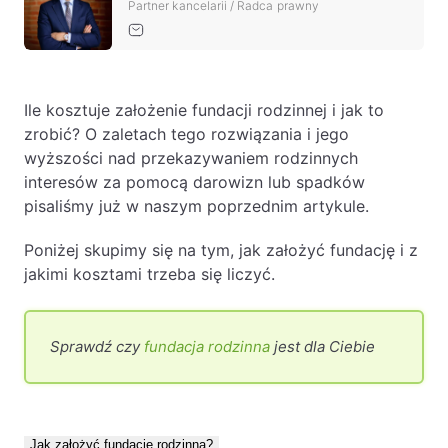
Partner kancelarii / Radca prawny
Baza wiedzy
Ochrona majątku i planowanie podatkowe
Doradztwo sukcesyjne
Ile kosztuje założenie fundacji rodzinnej i jak to
Ochrona majątku
zrobić? O zaletach tego rozwiązania i jego
wyższości nad przekazywaniem rodzinnych
Planowanie podatkowe
interesów za pomocą darowizn lub spadków
Restrukturyzacje
pisaliśmy już w naszym poprzednim artykule.
Spółki zagraniczne – wsparcie
Poniżej skupimy się na tym, jak założyć fundację i z
przedsiębiorców poza granicami RP
jakimi kosztami trzeba się liczyć.
Obsługa korporacyjna
Bieżące doradztwo prawne
Sprawdź czy
fundacja rodzinna
jest dla Ciebie
Bieżące doradztwo prawne dla spółek z
branży IT
Doradztwo podatkowe
Jak założyć fundację rodzinną?