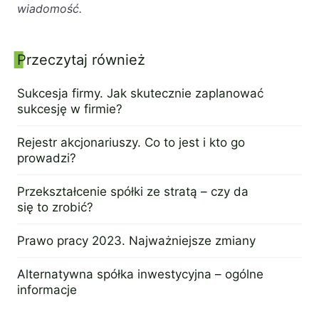
wiadomość.
Przeczytaj również
Panel boczny
Sukcesja firmy. Jak skutecznie zaplanować
sukcesję w firmie?
2 maja 2023
Rejestr akcjonariuszy. Co to jest i kto go
prowadzi?
27 kwietnia 2023
Przekształcenie spółki ze stratą – czy da
się to zrobić?
27 kwietnia 2023
Prawo pracy 2023. Najważniejsze zmiany
4 kwietnia 2023
Alternatywna spółka inwestycyjna – ogólne
informacje
9 marca 2023