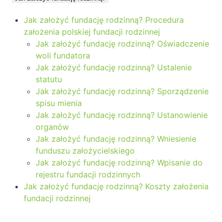
Likwidacje i upadłości spółek
Jak założyć fundację rodzinną? Procedura
Modelowanie i optymalizacja działalności IT
założenia polskiej fundacji rodzinnej
Jak założyć fundację rodzinną? Oświadczenie
Przekształcenia spółek
woli fundatora
Przygotowywanie umów w obrocie
Jak założyć fundację rodzinną? Ustalenie
międzynarodowym
statutu
Jak założyć fundację rodzinną? Sporządzenie
Rejestracja spółek prawa handlowego
spisu mienia
Jak założyć fundację rodzinną? Ustanowienie
Legalizacja pobytu i pracy cudzoziemców
organów
Jak założyć fundację rodzinną? Wniesienie
Księgowość
funduszu założycielskiego
Jak założyć fundację rodzinną? Wpisanie do
Kontakt
rejestru fundacji rodzinnych
Jak założyć fundację rodzinną? Koszty założenia
fundacji rodzinnej