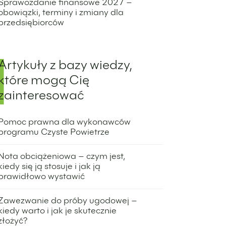
Sprawozdanie finansowe 2027 –
obowiązki, terminy i zmiany dla
przedsiębiorców
27 kwietnia 2026
Artykuły z bazy wiedzy,
które mogą Cię
zainteresować
Pomoc prawna dla wykonawców
programu Czyste Powietrze
1 kwietnia 2026
Nota obciążeniowa – czym jest,
kiedy się ją stosuje i jak ją
prawidłowo wystawić
9 marca 2026
Zawezwanie do próby ugodowej –
kiedy warto i jak je skutecznie
złożyć?