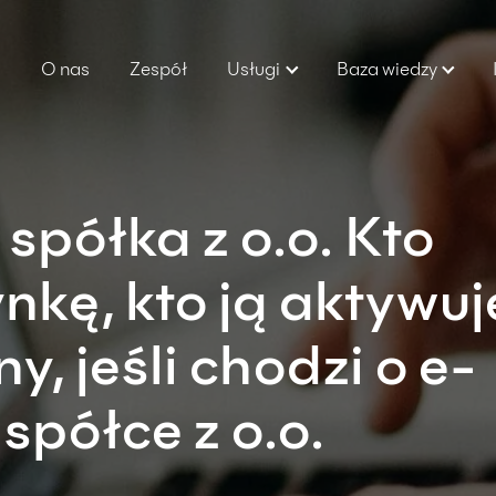
O nas
Zespół
Usługi
Baza wiedzy
spółka z o.o. Kto
nkę, kto ją aktywuje
y, jeśli chodzi o e-
spółce z o.o.