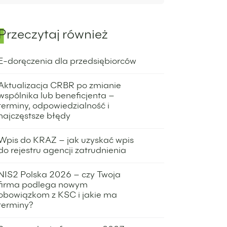
Przeczytaj również
E-doręczenia dla przedsiębiorców
9 października 2023
Aktualizacja CRBR po zmianie
wspólnika lub beneficjenta –
terminy, odpowiedzialność i
najczęstsze błędy
12 maja 2026
Wpis do KRAZ – jak uzyskać wpis
do rejestru agencji zatrudnienia
11 maja 2026
NIS2 Polska 2026 – czy Twoja
firma podlega nowym
obowiązkom z KSC i jakie ma
terminy?
11 maja 2026