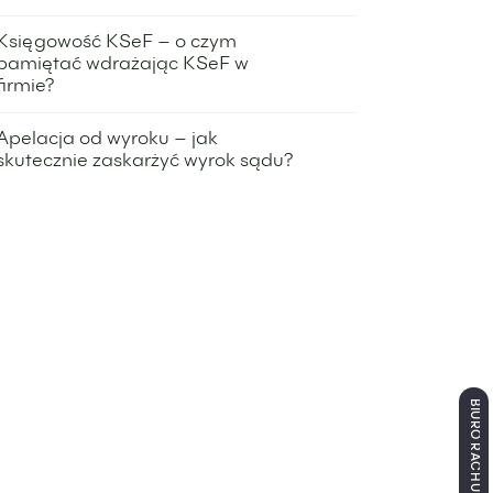
26 lutego 2026
Księgowość KSeF – o czym
pamiętać wdrażając KSeF w
firmie?
8 stycznia 2026
Apelacja od wyroku – jak
skutecznie zaskarżyć wyrok sądu?
1 grudnia 2025
BIURO RACHUNKOWE ŁÓDŹ