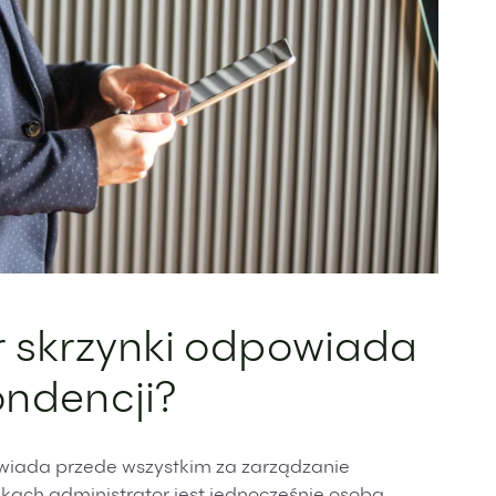
r skrzynki odpowiada
ondencji?
owiada przede wszystkim za zarządzanie