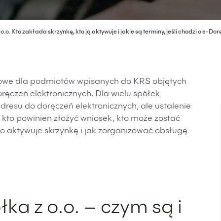
.o. Kto zakłada skrzynkę, kto ją aktywuje i jakie są terminy, jeśli chodzi o e-Dor
we dla podmiotów wpisanych do KRS objętych
zeń elektronicznych. Dla wielu spółek
dresu do doręczeń elektronicznych, ale ustalenie
 kto powinien złożyć wniosek, kto może zostać
o aktywuje skrzynkę i jak zorganizować obsługę
ka z o.o. – czym są i