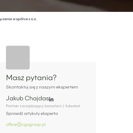
ęczenia w spółce z o.o.
Panel boczny
Masz pytania?
Skontaktuj się z naszym ekspertem
Jakub Chajdas
Partner zarządzający kancelarii / Adwokat
Sprawdź artykuły eksperta
office@cgogroup.pl