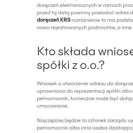
doręczeń elektronicznych w ramach proce
przed tą datą powinny posiadać adres 
doręczeń KRS
rozróżnienie to ma podst
nowo rejestrowanych podmiotów, a inne s
Kto składa wnios
spółki z o.o.?
Wniosek o utworzenie adresu do doręczeń
uprawniona do reprezentacji spółki albo
pełnomocnik, konieczne może być dołą
umocowanie.
Najczęściej będzie to członek zarządu u
pełnomocnik albo inna osoba działając